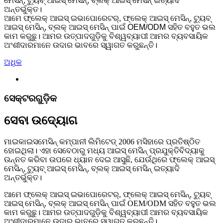
ମେସିନ୍, ଟ୍ୟୁବ୍ ଆଇସ୍ ମେସିନ୍, ବ୍ଲକ୍ ଆଇସ୍ ମେସିନ୍ ଇତ୍ୟାଦି
ଅନ୍ତର୍ଭୁକ୍ତ।
ଆମେ ଫ୍ଲେକ୍ ଆଇସ୍ ଇଭାପୋରେଟର୍, ଫ୍ଲେକ୍ ଆଇସ୍ ମେସିନ୍, ଟ୍ୟୁବ୍
ଆଇସ୍ ମେସିନ୍, ବ୍ଲକ୍ ଆଇସ୍ ମେସିନ୍ ପାଇଁ OEM/ODM ସହିତ ବହୁତ ଭଲ
କାମ କରୁଛୁ। ଆମର ଉତ୍ପାଦଗୁଡ଼ିକୁ ବିଶ୍ୱବ୍ୟାପୀ ଆମର ବ୍ୟବସାୟିକ
ଅଂଶୀଦାରମାନେ ଉଦାର ଭାବରେ ସ୍ୱାଗତ କରୁଛନ୍ତି।
ଅଧିକ
ସେକ୍ଟରଗୁଡ଼ିକ
ସେବା ଉଦ୍ୟୋଗ
ମାଇକାଇସମେସିନ୍ କମ୍ପାନୀ ଲିମିଟେଡ୍ 2006 ମସିହାରେ ପ୍ରତିଷ୍ଠିତ
ହୋଇଥିଲା। ଏହା ସେବେଠାରୁ ମଧ୍ୟ ଆଇସ୍ ମେସିନ୍ ପ୍ରଯୁକ୍ତିବିଦ୍ୟାକୁ
ଉନ୍ନତ କରିବା ଉପରେ ଧ୍ୟାନ ଦେଇ ଆସୁଛି, ଯେଉଁଥିରେ ଫ୍ଲେକ୍ ଆଇସ୍
ମେସିନ୍, ଟ୍ୟୁବ୍ ଆଇସ୍ ମେସିନ୍, ବ୍ଲକ୍ ଆଇସ୍ ମେସିନ୍ ଇତ୍ୟାଦି
ଅନ୍ତର୍ଭୁକ୍ତ।
ଆମେ ଫ୍ଲେକ୍ ଆଇସ୍ ଇଭାପୋରେଟର୍, ଫ୍ଲେକ୍ ଆଇସ୍ ମେସିନ୍, ଟ୍ୟୁବ୍
ଆଇସ୍ ମେସିନ୍, ବ୍ଲକ୍ ଆଇସ୍ ମେସିନ୍ ପାଇଁ OEM/ODM ସହିତ ବହୁତ ଭଲ
କାମ କରୁଛୁ। ଆମର ଉତ୍ପାଦଗୁଡ଼ିକୁ ବିଶ୍ୱବ୍ୟାପୀ ଆମର ବ୍ୟବସାୟିକ
ଅଂଶୀଦାରମାନେ ଉଦାର ଭାବରେ ସ୍ୱାଗତ କରୁଛନ୍ତି।