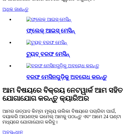
ଅଧିକ ଜାଣନ୍ତୁ
ଫ୍ଲେକ୍ ଆଇସ୍ ମେସିନ୍
ଟ୍ୟୁବ୍ ବରଫ ମେସିନ୍
ବରଫ ମେସିନଗୁଡ଼ିକୁ ଅବରୋଧ କରନ୍ତୁ
ଆମ ବିଷୟରେ ବିକ୍ରୟ ନେଟୱାର୍କ ଆମ ସହିତ
ଯୋଗାଯୋଗ କରନ୍ତୁ କ୍ୟାରିଅର
ଆମର ଉତ୍ପାଦ କିମ୍ବା ମୂଲ୍ୟ ତାଲିକା ବିଷୟରେ ପଚାରିବା ପାଇଁ,
ଦୟାକରି ଆପଣଙ୍କ ଇମେଲ୍ ଆମକୁ ପଠାନ୍ତୁ ଏବଂ ଆମେ 24 ଘଣ୍ଟା
ମଧ୍ୟରେ ଯୋଗାଯୋଗ କରିବୁ।
ଅନୁସନ୍ଧାନ