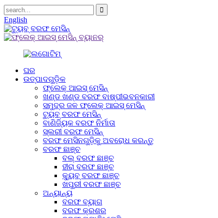
English
ଘର
ଉତ୍ପାଦଗୁଡ଼ିକ
ଫ୍ଲେକ୍ ଆଇସ୍ ମେସିନ୍
ଖଣ୍ଡ ଖଣ୍ଡ ବରଫ ବାଷ୍ପୀଭବନକାରୀ
ସମୁଦ୍ର ଜଳ ଫ୍ଲେକ୍ ଆଇସ୍ ମେସିନ୍
ଟ୍ୟୁବ୍ ବରଫ ମେସିନ୍
ବାଣିଜ୍ୟିକ ବରଫ ନିର୍ମାତା
ସ୍ଲରୀ ବରଫ ମେସିନ୍
ବରଫ ମେସିନଗୁଡ଼ିକୁ ଅବରୋଧ କରନ୍ତୁ
ବରଫ ଛାଞ୍ଚ
ବଲ୍ ବରଫ ଛାଞ୍ଚ
ହୀରା ବରଫ ଛାଞ୍ଚ
କ୍ୟୁବ୍ ବରଫ ଛାଞ୍ଚ
ଖପୁରୀ ବରଫ ଛାଞ୍ଚ
ଅନ୍ୟାନ୍ୟ
ବରଫ ବ୍ୟାଗ
ବରଫ କ୍ରଶର