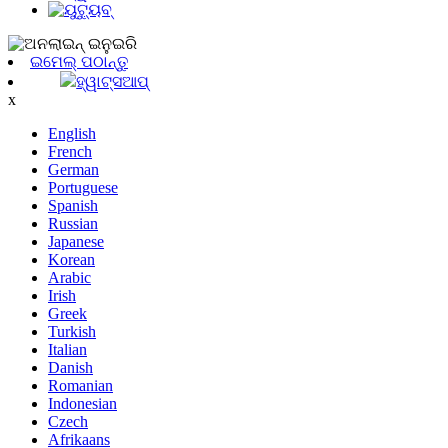
ଇମେଲ୍ ପଠାନ୍ତୁ
ହ୍ୱାଟ୍ସଆପ୍
x
English
French
German
Portuguese
Spanish
Russian
Japanese
Korean
Arabic
Irish
Greek
Turkish
Italian
Danish
Romanian
Indonesian
Czech
Afrikaans