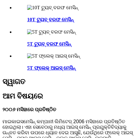
10T ଟ୍ୟୁବ୍ ବରଫ ମେସିନ୍
5T ଟ୍ୟୁବ୍ ବରଫ ମେସିନ୍
5T ଫ୍ଲେକ୍ ଆଇସ୍ ମେସିନ୍
ସ୍ୱାଗତ
ଆମ ବିଷୟରେ
୨୦୦୬ ମସିହାରେ ପ୍ରତିଷ୍ଠିତ
ମାଇକାଇସମେସିନ୍ କମ୍ପାନୀ ଲିମିଟେଡ୍ 2006 ମସିହାରେ ପ୍ରତିଷ୍ଠିତ
ହୋଇଥିଲା। ଏହା ସେବେଠାରୁ ମଧ୍ୟ ଆଇସ୍ ମେସିନ୍ ପ୍ରଯୁକ୍ତିବିଦ୍ୟାକୁ
ଉନ୍ନତ କରିବା ଉପରେ ଧ୍ୟାନ ଦେଇ ଆସୁଛି, ଯେଉଁଥିରେ ଫ୍ଲେକ୍ ଆଇସ୍