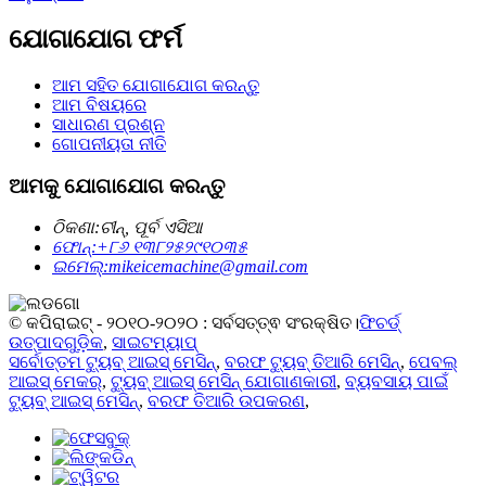
ଯୋଗାଯୋଗ ଫର୍ମ
ଆମ ସହିତ ଯୋଗାଯୋଗ କରନ୍ତୁ
ଆମ ବିଷୟରେ
ସାଧାରଣ ପ୍ରଶ୍ନ
ଗୋପନୀୟତା ନୀତି
ଆମକୁ ଯୋଗାଯୋଗ କରନ୍ତୁ
ଠିକଣା:
ଚୀନ୍, ପୂର୍ବ ଏସିଆ
ଫୋନ୍:
+୮୬ ୧୩୮୨୫୨୯୧୦୩୫
ଇମେଲ୍:
mikeicemachine@gmail.com
© କପିରାଇଟ୍ - ୨୦୧୦-୨୦୨୦ : ସର୍ବସତ୍ତ୍ଵ ସଂରକ୍ଷିତ।
ଫିଚର୍ଡ୍
ଉତ୍ପାଦଗୁଡ଼ିକ
,
ସାଇଟମ୍ୟାପ୍
ସର୍ବୋତ୍ତମ ଟ୍ୟୁବ୍ ଆଇସ୍ ମେସିନ୍
,
ବରଫ ଟ୍ୟୁବ୍ ତିଆରି ମେସିନ୍
,
ପେବଲ୍
ଆଇସ୍ ମେକର୍
,
ଟ୍ୟୁବ୍ ଆଇସ୍ ମେସିନ୍ ଯୋଗାଣକାରୀ
,
ବ୍ୟବସାୟ ପାଇଁ
ଟ୍ୟୁବ୍ ଆଇସ୍ ମେସିନ୍
,
ବରଫ ତିଆରି ଉପକରଣ
,