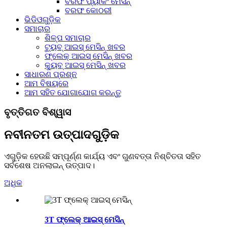
ବରଫ ପ୍ୟାକିଂ ମେସିନ୍
ବରଫ କୋଠରୀ
ଭିଡିଓଗୁଡ଼ିକ
ସମାଚାର
ଶିଳ୍ପ ସମାଚାର
ଟ୍ୟୁବ୍ ଆଇସ୍ ମେସିନ୍ ଖବର
ଫ୍ଲେକ୍ ଆଇସ୍ ମେସିନ୍ ଖବର
କ୍ୟୁବ୍ ଆଇସ୍ ମେସିନ୍ ଖବର
ସାଧାରଣ ପ୍ରଶ୍ନ
ଆମ ବିଷୟରେ
ଆମ ସହିତ ଯୋଗାଯୋଗ କରନ୍ତୁ
ବୃତ୍ତିଗତ ବିଶ୍ୱାସ
ନବୀନତମ ଉତ୍ପାଦଗୁଡ଼ିକ
ଏଗୁଡ଼ିକ ହେଉଛି ସମ୍ପୂର୍ଣ୍ଣ କାର୍ଯ୍ୟ ଏବଂ ଗୁଣବତ୍ତା ନିଶ୍ଚିତତା ସହିତ
ସର୍ବଶେଷ ଅନଲାଇନ୍ ଉତ୍ପାଦ।
ଅଧିକ
3T ଫ୍ଲେକ୍ ଆଇସ୍ ମେସିନ୍