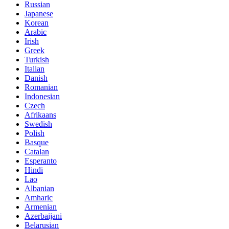
Russian
Japanese
Korean
Arabic
Irish
Greek
Turkish
Italian
Danish
Romanian
Indonesian
Czech
Afrikaans
Swedish
Polish
Basque
Catalan
Esperanto
Hindi
Lao
Albanian
Amharic
Armenian
Azerbaijani
Belarusian