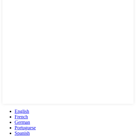
English
French
German
Portuguese
Spanish