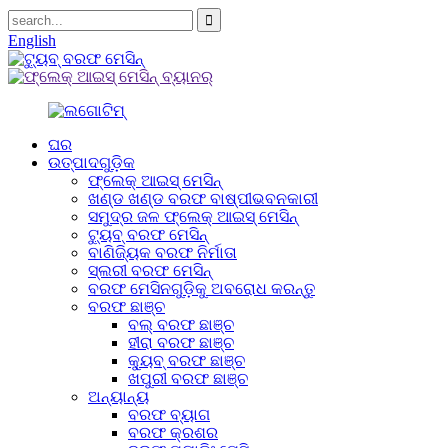
English
ଘର
ଉତ୍ପାଦଗୁଡ଼ିକ
ଫ୍ଲେକ୍ ଆଇସ୍ ମେସିନ୍
ଖଣ୍ଡ ଖଣ୍ଡ ବରଫ ବାଷ୍ପୀଭବନକାରୀ
ସମୁଦ୍ର ଜଳ ଫ୍ଲେକ୍ ଆଇସ୍ ମେସିନ୍
ଟ୍ୟୁବ୍ ବରଫ ମେସିନ୍
ବାଣିଜ୍ୟିକ ବରଫ ନିର୍ମାତା
ସ୍ଲରୀ ବରଫ ମେସିନ୍
ବରଫ ମେସିନଗୁଡ଼ିକୁ ଅବରୋଧ କରନ୍ତୁ
ବରଫ ଛାଞ୍ଚ
ବଲ୍ ବରଫ ଛାଞ୍ଚ
ହୀରା ବରଫ ଛାଞ୍ଚ
କ୍ୟୁବ୍ ବରଫ ଛାଞ୍ଚ
ଖପୁରୀ ବରଫ ଛାଞ୍ଚ
ଅନ୍ୟାନ୍ୟ
ବରଫ ବ୍ୟାଗ
ବରଫ କ୍ରଶର