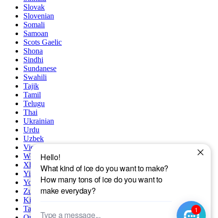
Slovak
Slovenian
Somali
Samoan
Scots Gaelic
Shona
Sindhi
Sundanese
Swahili
Tajik
Tamil
Telugu
Thai
Ukrainian
Urdu
Uzbek
Vietnamese
Welsh
Xhosa
Yiddish
Yoruba
Zulu
Kinyarwanda
Tatar
Oriya