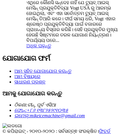
ଏଥିରେ କୌଣସି ସନ୍ଦେହ ନାହିଁ ଯେ ଟ୍ୟୁବ୍ ଆଇସ୍
ମେସିନ୍ ପ୍ରଯୁକ୍ତିବିଦ୍ୟା Vogt USA ରୁ ଆରମ୍ଭ
ହୋଇଥିଲା, ଏବଂ ଏହା ସର୍ବୋତ୍ତମ ଟ୍ୟୁବ୍ ଆଇସ୍
ମେସିନ୍ ତିଆରି କରେ। ଦୀର୍ଘ ସମୟ ଧରି, Vogt ଏହାର
ଶ୍ରେଷ୍ଠ ପ୍ରଯୁକ୍ତିବିଦ୍ୟା ପାଇଁ ବଜାରରେ
ପ୍ରାଧାନ୍ୟ ବିସ୍ତାର କରିଛି। ସେହି ପ୍ରଯୁକ୍ତିର ମୁଖ୍ୟ
ହେଉଛି ସିଷ୍ଟମରେ ତରଳ ଯୋଗାଣ ନିୟନ୍ତ୍ରଣ।
ବିପର୍ଯ୍ୟୟ ପରେ...
ଅଧିକ ପଢ଼ନ୍ତୁ
ଯୋଗାଯୋଗ ଫର୍ମ
ଆମ ସହିତ ଯୋଗାଯୋଗ କରନ୍ତୁ
ଆମ ବିଷୟରେ
ସାଧାରଣ ପ୍ରଶ୍ନ
ଆମକୁ ଯୋଗାଯୋଗ କରନ୍ତୁ
ଠିକଣା:
ଚୀନ୍, ପୂର୍ବ ଏସିଆ
ଫୋନ୍:
+୮୬ ୧୩୮୨୫୨୯୧୦୩୫
ଇମେଲ୍:
mikeicemachine@gmail.com
© କପିରାଇଟ୍ - ୨୦୧୦-୨୦୨୦ : ସର୍ବସତ୍ତ୍ଵ ସଂରକ୍ଷିତ।
ଫିଚର୍ଡ୍