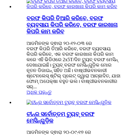
ବରଫ କିପରି ତିଆରି କରିବେ, ବରଫ
ବ୍ୟବସାୟ କିପରି କରିବେ, ବରଫ କାରଖାନା
କିପରି କାମ କରିବ
ଆଡମିନଙ୍କ ଦ୍ଵାରା ୨୦-୧୨-୦୩ ରେ
ବରଫ କିପରି ତିଆରି କରିବେ, ବରଫ ବ୍ୟବସାୟ
କିପରି କରିବେ, ଏକ ବରଫ କାରଖାନା କିପରି କାମ
କରେ ଏହି ଭିଡିଓରେ 2x5T/ଦିନ ଟ୍ୟୁବ୍ ବରଫ ମେସିନ୍
ଦେଖାଯାଇଛି। ଟ୍ୟୁବ୍ ବରଫ ମେସିନ୍ଗୁଡ଼ିକ ମୋର
ନୂତନ ଡିଜାଇନ୍ ସହିତ ଅଛି। ବାଷ୍ପୀଭବନକାରୀ
ଷ୍ଟେନଲେସ୍ ଷ୍ଟିଲ୍ ପ୍ଲେଟ୍ ଦ୍ୱାରା ଆଚ୍ଛାଦିତ, ଯାହା
ଫୋମ୍ ଅପେକ୍ଷା ବହୁତ ଭଲ। ବାଷ୍ପୀଭବନକାରୀର
ସର୍...
ଅଧିକ ପଢ଼ନ୍ତୁ
ଚୀନ୍‌ର ସର୍ବୋତ୍ତମ ଟ୍ୟୁବ୍ ବରଫ
ମେସିନ୍‌ଗୁଡ଼ିକ
ଆଡମିନଙ୍କ ଦ୍ଵାରା ୨୦-୦୯-୧୭ ରେ