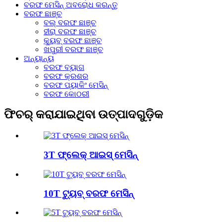
ବରଫ ମେସିନ୍ ଅବରୋଧ କରନ୍ତୁ
ବରଫ ଛାଞ୍ଚ
ବଲ୍ ବରଫ ଛାଞ୍ଚ
ହୀରା ବରଫ ଛାଞ୍ଚ
କ୍ୟୁବ୍ ବରଫ ଛାଞ୍ଚ
ଖପୁରୀ ବରଫ ଛାଞ୍ଚ
ଅନ୍ୟାନ୍ୟ
ବରଫ ବ୍ୟାଗ
ବରଫ କ୍ରଶର
ବରଫ ପ୍ୟାକିଂ ମେସିନ୍
ବରଫ କୋଠରୀ
ଫିଚର୍ କରାଯାଇଥିବା ଉତ୍ପାଦଗୁଡ଼ିକ
3T ଫ୍ଲେକ୍ ଆଇସ୍ ମେସିନ୍
10T ଟ୍ୟୁବ୍ ବରଫ ମେସିନ୍