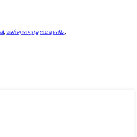
ରୀ
,
ସର୍ବୋତ୍ତମ ଟ୍ୟୁବ୍ ଆଇସ୍ ମେସିନ୍
,