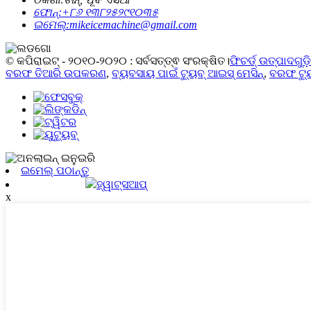
ଫୋନ୍:
+୮୬ ୧୩୮୨୫୨୯୧୦୩୫
ଇମେଲ୍:
mikeicemachine@gmail.com
© କପିରାଇଟ୍ - ୨୦୧୦-୨୦୨୦ : ସର୍ବସତ୍ତ୍ଵ ସଂରକ୍ଷିତ।
ଫିଚର୍ଡ୍ ଉତ୍ପାଦଗୁଡ଼
ବରଫ ତିଆରି ଉପକରଣ
,
ବ୍ୟବସାୟ ପାଇଁ ଟ୍ୟୁବ୍ ଆଇସ୍ ମେସିନ୍
,
ବରଫ ଟ୍ୟୁ
ଇମେଲ୍ ପଠାନ୍ତୁ
ହ୍ୱାଟ୍ସଆପ୍
x