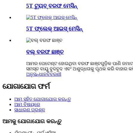
5T ଟ୍ୟୁବ୍ ବରଫ ମେସିନ୍
5T ଫ୍ଲେକ୍ ଆଇସ୍ ମେସିନ୍
ବଲ୍ ବରଫ ଛାଞ୍ଚ
ଆମର ପେଟେଣ୍ଟ ହୋଇଥିବା ବରଫ ଛାଞ୍ଚଗୁଡ଼ିକ ପାଣି ଜମାଟ ବାନ
ସମସ୍ତ ବାୟୁ ବୁଦବୁଦ ଏବଂ ଅଶୁଦ୍ଧତାକୁ ପୃଥକ କରି ବାହାର କ
ଅନୁସନ୍ଧାନ
ବିବରଣୀ
ଯୋଗାଯୋଗ ଫର୍ମ
ଆମ ସହିତ ଯୋଗାଯୋଗ କରନ୍ତୁ
ଆମ ବିଷୟରେ
ସାଧାରଣ ପ୍ରଶ୍ନ
ଆମକୁ ଯୋଗାଯୋଗ କରନ୍ତୁ
ଠିକଣା:
ଚୀନ୍, ପୂର୍ବ ଏସିଆ