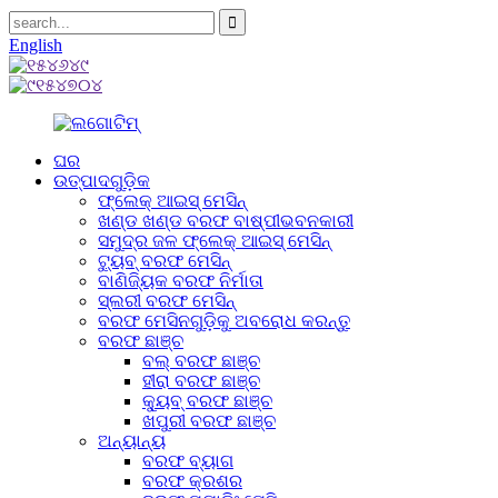
English
ଘର
ଉତ୍ପାଦଗୁଡ଼ିକ
ଫ୍ଲେକ୍ ଆଇସ୍ ମେସିନ୍
ଖଣ୍ଡ ଖଣ୍ଡ ବରଫ ବାଷ୍ପୀଭବନକାରୀ
ସମୁଦ୍ର ଜଳ ଫ୍ଲେକ୍ ଆଇସ୍ ମେସିନ୍
ଟ୍ୟୁବ୍ ବରଫ ମେସିନ୍
ବାଣିଜ୍ୟିକ ବରଫ ନିର୍ମାତା
ସ୍ଲରୀ ବରଫ ମେସିନ୍
ବରଫ ମେସିନଗୁଡ଼ିକୁ ଅବରୋଧ କରନ୍ତୁ
ବରଫ ଛାଞ୍ଚ
ବଲ୍ ବରଫ ଛାଞ୍ଚ
ହୀରା ବରଫ ଛାଞ୍ଚ
କ୍ୟୁବ୍ ବରଫ ଛାଞ୍ଚ
ଖପୁରୀ ବରଫ ଛାଞ୍ଚ
ଅନ୍ୟାନ୍ୟ
ବରଫ ବ୍ୟାଗ
ବରଫ କ୍ରଶର