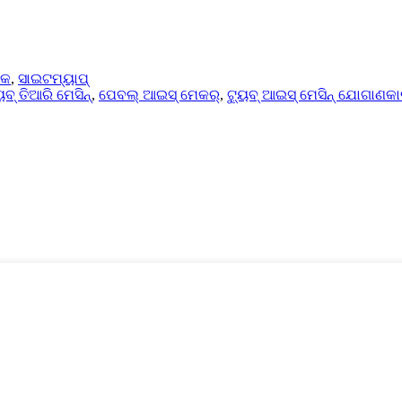
ିକ
,
ସାଇଟମ୍ୟାପ୍
ବ୍ ତିଆରି ମେସିନ୍
,
ପେବଲ୍ ଆଇସ୍ ମେକର୍
,
ଟ୍ୟୁବ୍ ଆଇସ୍ ମେସିନ୍ ଯୋଗାଣକା