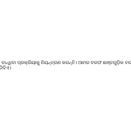
୍ଧିବା ପ୍ରକ୍ରିୟାକୁ ନିୟନ୍ତ୍ରଣ କରନ୍ତି। ଆମର ବରଫ ଛାଞ୍ଚଗୁଡ଼ିକ ବରଫ ବ
ରିଦିଏ।