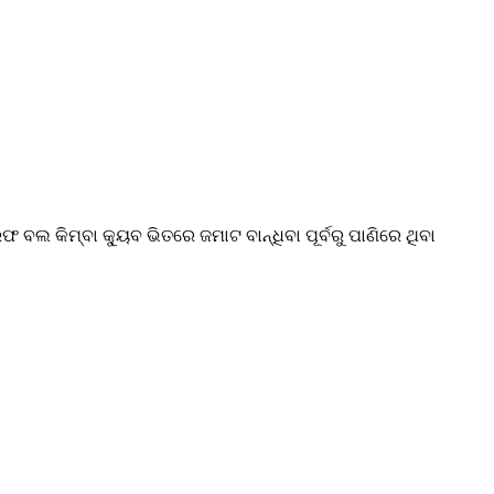
ଲ କିମ୍ବା କ୍ୟୁବ ଭିତରେ ଜମାଟ ବାନ୍ଧିବା ପୂର୍ବରୁ ପାଣିରେ ଥିବା