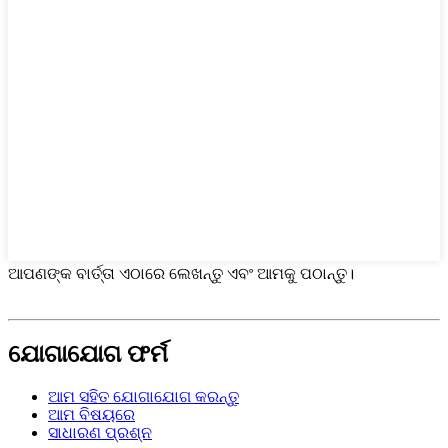
ଆପଣଙ୍କ ବାର୍ତ୍ତା ଏଠାରେ ଲେଖନ୍ତୁ ଏବଂ ଆମକୁ ପଠାନ୍ତୁ।
ଯୋଗାଯୋଗ ଫର୍ମ
ଆମ ସହିତ ଯୋଗାଯୋଗ କରନ୍ତୁ
ଆମ ବିଷୟରେ
ସାଧାରଣ ପ୍ରଶ୍ନ