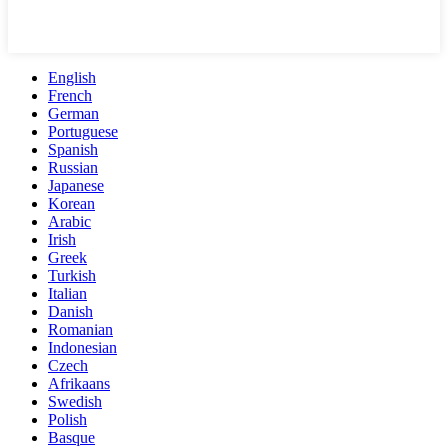
English
French
German
Portuguese
Spanish
Russian
Japanese
Korean
Arabic
Irish
Greek
Turkish
Italian
Danish
Romanian
Indonesian
Czech
Afrikaans
Swedish
Polish
Basque