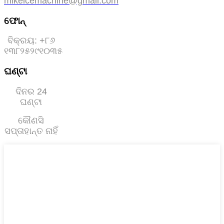
mikeicemachine@gmail.com
ଫୋନ୍
ବିକ୍ରୟ: +୮୬
୧୩୮୨୫୨୯୧୦୩୫
ଘଣ୍ଟା
ଦିନର 24
ଘଣ୍ଟା
କୌଣସି
ସପ୍ତାହାନ୍ତ ନାହିଁ