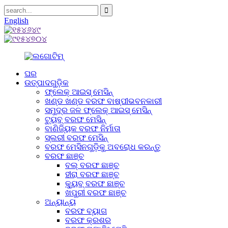
English
ଘର
ଉତ୍ପାଦଗୁଡ଼ିକ
ଫ୍ଲେକ୍ ଆଇସ୍ ମେସିନ୍
ଖଣ୍ଡ ଖଣ୍ଡ ବରଫ ବାଷ୍ପୀଭବନକାରୀ
ସମୁଦ୍ର ଜଳ ଫ୍ଲେକ୍ ଆଇସ୍ ମେସିନ୍
ଟ୍ୟୁବ୍ ବରଫ ମେସିନ୍
ବାଣିଜ୍ୟିକ ବରଫ ନିର୍ମାତା
ସ୍ଲରୀ ବରଫ ମେସିନ୍
ବରଫ ମେସିନଗୁଡ଼ିକୁ ଅବରୋଧ କରନ୍ତୁ
ବରଫ ଛାଞ୍ଚ
ବଲ୍ ବରଫ ଛାଞ୍ଚ
ହୀରା ବରଫ ଛାଞ୍ଚ
କ୍ୟୁବ୍ ବରଫ ଛାଞ୍ଚ
ଖପୁରୀ ବରଫ ଛାଞ୍ଚ
ଅନ୍ୟାନ୍ୟ
ବରଫ ବ୍ୟାଗ
ବରଫ କ୍ରଶର