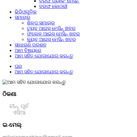
ବରଫ ପ୍ୟାକିଂ ମେସିନ୍
ବରଫ କୋଠରୀ
ଭିଡିଓଗୁଡ଼ିକ
ସମାଚାର
ଶିଳ୍ପ ସମାଚାର
ଟ୍ୟୁବ୍ ଆଇସ୍ ମେସିନ୍ ଖବର
ଫ୍ଲେକ୍ ଆଇସ୍ ମେସିନ୍ ଖବର
କ୍ୟୁବ୍ ଆଇସ୍ ମେସିନ୍ ଖବର
ସାଧାରଣ ପ୍ରଶ୍ନ
ଆମ ବିଷୟରେ
ଆମ ସହିତ ଯୋଗାଯୋଗ କରନ୍ତୁ
ଘର
ଆମ ସହିତ ଯୋଗାଯୋଗ କରନ୍ତୁ
ଠିକଣା
ଚୀନ୍, ପୂର୍ବ
ଏସିଆ
ଇ-ମେଲ୍