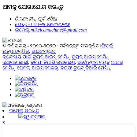
ଆମକୁ ଯୋଗାଯୋଗ କରନ୍ତୁ
ଠିକଣା:
ଚୀନ୍, ପୂର୍ବ ଏସିଆ
ଫୋନ୍:
+୮୬ ୧୩୮୨୫୨୯୧୦୩୫
ଇମେଲ୍:
mikeicemachine@gmail.com
© କପିରାଇଟ୍ - ୨୦୧୦-୨୦୨୦ : ସର୍ବସତ୍ତ୍ଵ ସଂରକ୍ଷିତ।
ଫିଚର୍ଡ୍
ଉତ୍ପାଦଗୁଡ଼ିକ
,
ସାଇଟମ୍ୟାପ୍
ବ୍ୟବସାୟ ପାଇଁ ଟ୍ୟୁବ୍ ଆଇସ୍ ମେସିନ୍
,
ଟ୍ୟୁବ୍ ଆଇସ୍ ମେସିନ୍
ଯୋଗାଣକାରୀ
,
ବରଫ ତିଆରି ଉପକରଣ
,
ସର୍ବୋତ୍ତମ ଟ୍ୟୁବ୍ ଆଇସ୍
ମେସିନ୍
,
ପେବଲ୍ ଆଇସ୍ ମେକର୍
,
ବରଫ ଟ୍ୟୁବ୍ ତିଆରି ମେସିନ୍
,
ଇମେଲ୍ ପଠାନ୍ତୁ
ହ୍ୱାଟ୍ସଆପ୍
x