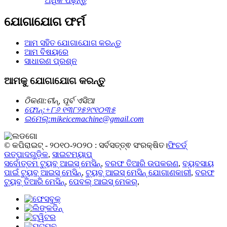
ଅଧିକ ପଢ଼ନ୍ତୁ
ଯୋଗାଯୋଗ ଫର୍ମ
ଆମ ସହିତ ଯୋଗାଯୋଗ କରନ୍ତୁ
ଆମ ବିଷୟରେ
ସାଧାରଣ ପ୍ରଶ୍ନ
ଆମକୁ ଯୋଗାଯୋଗ କରନ୍ତୁ
ଠିକଣା:
ଚୀନ୍, ପୂର୍ବ ଏସିଆ
ଫୋନ୍:
+୮୬ ୧୩୮୨୫୨୯୧୦୩୫
ଇମେଲ୍:
mikeicemachine@gmail.com
© କପିରାଇଟ୍ - ୨୦୧୦-୨୦୨୦ : ସର୍ବସତ୍ତ୍ଵ ସଂରକ୍ଷିତ।
ଫିଚର୍ଡ୍
ଉତ୍ପାଦଗୁଡ଼ିକ
,
ସାଇଟମ୍ୟାପ୍
ସର୍ବୋତ୍ତମ ଟ୍ୟୁବ୍ ଆଇସ୍ ମେସିନ୍
,
ବରଫ ତିଆରି ଉପକରଣ
,
ବ୍ୟବସାୟ
ପାଇଁ ଟ୍ୟୁବ୍ ଆଇସ୍ ମେସିନ୍
,
ଟ୍ୟୁବ୍ ଆଇସ୍ ମେସିନ୍ ଯୋଗାଣକାରୀ
,
ବରଫ
ଟ୍ୟୁବ୍ ତିଆରି ମେସିନ୍
,
ପେବଲ୍ ଆଇସ୍ ମେକର୍
,