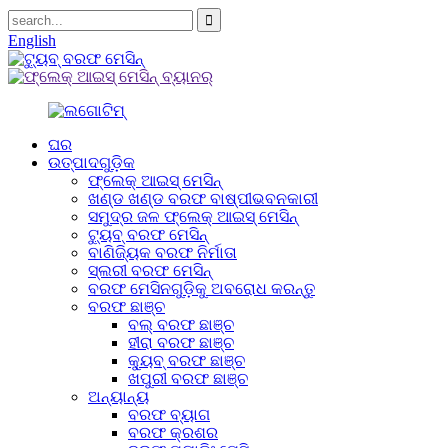
English
ଘର
ଉତ୍ପାଦଗୁଡ଼ିକ
ଫ୍ଲେକ୍ ଆଇସ୍ ମେସିନ୍
ଖଣ୍ଡ ଖଣ୍ଡ ବରଫ ବାଷ୍ପୀଭବନକାରୀ
ସମୁଦ୍ର ଜଳ ଫ୍ଲେକ୍ ଆଇସ୍ ମେସିନ୍
ଟ୍ୟୁବ୍ ବରଫ ମେସିନ୍
ବାଣିଜ୍ୟିକ ବରଫ ନିର୍ମାତା
ସ୍ଲରୀ ବରଫ ମେସିନ୍
ବରଫ ମେସିନଗୁଡ଼ିକୁ ଅବରୋଧ କରନ୍ତୁ
ବରଫ ଛାଞ୍ଚ
ବଲ୍ ବରଫ ଛାଞ୍ଚ
ହୀରା ବରଫ ଛାଞ୍ଚ
କ୍ୟୁବ୍ ବରଫ ଛାଞ୍ଚ
ଖପୁରୀ ବରଫ ଛାଞ୍ଚ
ଅନ୍ୟାନ୍ୟ
ବରଫ ବ୍ୟାଗ
ବରଫ କ୍ରଶର