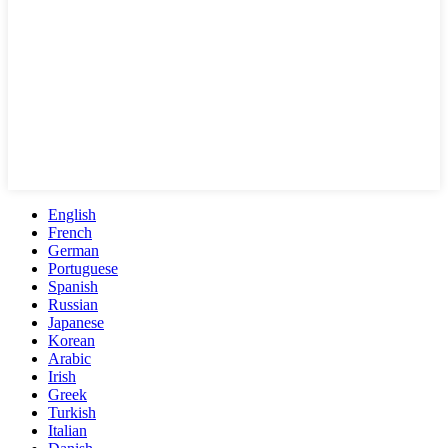
English
French
German
Portuguese
Spanish
Russian
Japanese
Korean
Arabic
Irish
Greek
Turkish
Italian