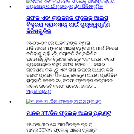
ସଫଳ ଏବଂ ଲାଭଜନକ ଫ୍ଲେକ୍ ଆଇସ୍
ବିକ୍ରୟ ବ୍ୟବସାୟ ପାଇଁ ଗୁରୁତ୍ୱପୂର୍ଣ୍ଣ
ଜିନିଷଗୁଡ଼ିକ
୨୧-୦୪-୦୧ ରେ ଆଡମିନଙ୍କ ଦ୍ଵାରା
ଯଦି ଆପଣ ଫ୍ଲେକ୍ ଆଇସ୍ ବ୍ୟବସାୟ ପାଇଁ ନିବେଶ
କରିବାକୁ ଚାହାଁନ୍ତି, ଦୟାକରି ନିମ୍ନଲିଖିତ
ପରାମର୍ଶଗୁଡ଼ିକ ଗ୍ରହଣ କରନ୍ତୁ ଏବଂ ଆପଣ ବରଫ
ବ୍ୟବସାୟରେ ବହୁତ ସଫଳ ହେବେ। 1. ବଜାର
ଗବେଷଣା କରନ୍ତୁ ଏବଂ ତାହା ଉପରେ ଆଧାର କରି
ବରଫ ପ୍ଲାଣ୍ଟ ଡିଜାଇନ୍ କରନ୍ତୁ। ଆପଣ ପ୍ରତିଦିନ
ହାରାହାରି କେତେ ଟନ୍ ବରଫ ଫ୍ଲେକ୍ସ ଉତ୍ପାଦନ
କରିବା ଉଚିତ? ବରଫ ଷ୍ଟୋର କେତେ...
ଅଧିକ ପଢ଼ନ୍ତୁ
ମାନକ 3T/ଦିନ ଫ୍ଲେକ୍ ଆଇସ୍ ପ୍ଲାଣ୍ଟ
୨୧-୦୩-୩୦ ରେ ଆଡମିନଙ୍କ ଦ୍ଵାରା
ମାନକ 3T/ଦିନ ଫ୍ଲେକ୍ ଆଇସ୍ ପ୍ଲାଣ୍ଟ