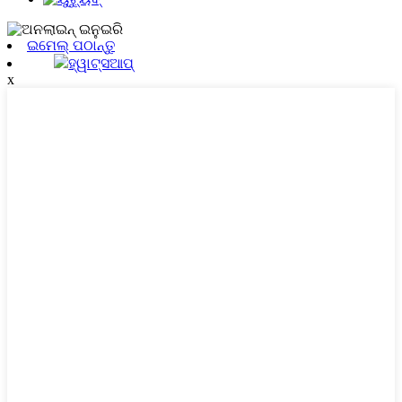
ଇମେଲ୍ ପଠାନ୍ତୁ
ହ୍ୱାଟ୍ସଆପ୍
x