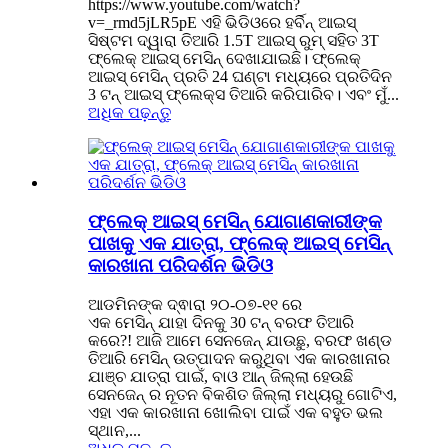
https://www.youtube.com/watch?
v=_rmd5jLR5pE ଏହି ଭିଡିଓରେ ହର୍ବିନ୍ ଆଇସ୍
ସିଷ୍ଟମ ଦ୍ୱାରା ତିଆରି 1.5T ଆଇସ୍ ରୁମ୍ ସହିତ 3T
ଫ୍ଲେକ୍ ଆଇସ୍ ମେସିନ୍ ଦେଖାଯାଇଛି। ଫ୍ଲେକ୍
ଆଇସ୍ ମେସିନ୍ ପ୍ରତି 24 ଘଣ୍ଟା ମଧ୍ୟରେ ପ୍ରତିଦିନ
3 ଟନ୍ ଆଇସ୍ ଫ୍ଲେକ୍ସ ତିଆରି କରିପାରିବ। ଏବଂ ମୁଁ...
ଅଧିକ ପଢ଼ନ୍ତୁ
ଫ୍ଲେକ୍ ଆଇସ୍ ମେସିନ୍ ଯୋଗାଣକାରୀଙ୍କ
ପାଖକୁ ଏକ ଯାତ୍ରା, ଫ୍ଲେକ୍ ଆଇସ୍ ମେସିନ୍
କାରଖାନା ପରିଦର୍ଶନ ଭିଡିଓ
ଆଡମିନଙ୍କ ଦ୍ଵାରା ୨୦-୦୭-୧୧ ରେ
ଏକ ମେସିନ୍ ଯାହା ଦିନକୁ 30 ଟନ୍ ବରଫ ତିଆରି
କରେ?! ଆଜି ଆମେ ସେନଜେନ୍ ଯାଉଛୁ, ବରଫ ଖଣ୍ଡ
ତିଆରି ମେସିନ୍ ଉତ୍ପାଦନ କରୁଥିବା ଏକ କାରଖାନାର
ଯାଞ୍ଚ ଯାତ୍ରା ପାଇଁ, ବାଓ ଆନ୍ ଜିଲ୍ଲା ହେଉଛି
ସେନଜେନ୍ ର ନୂତନ ବିକଶିତ ଜିଲ୍ଲା ମଧ୍ୟରୁ ଗୋଟିଏ,
ଏହା ଏକ କାରଖାନା ଖୋଲିବା ପାଇଁ ଏକ ବହୁତ ଭଲ
ସ୍ଥାନ,...