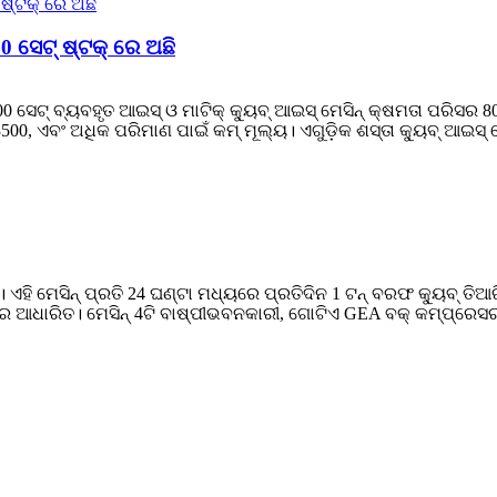
0 ସେଟ୍ ଷ୍ଟକ୍ ରେ ଅଛି
200 ସେଟ୍ ବ୍ୟବହୃତ ଆଇସ୍ ଓ ମାଟିକ୍ କ୍ୟୁବ୍ ଆଇସ୍ ମେସିନ୍ କ୍ଷମତା ପରିସର
00, ଏବଂ ଅଧିକ ପରିମାଣ ପାଇଁ କମ୍ ମୂଲ୍ୟ। ଏଗୁଡ଼ିକ ଶସ୍ତା କ୍ୟୁବ୍ ଆଇସ୍ ମେ
ି। ଏହି ମେସିନ୍ ପ୍ରତି 24 ଘଣ୍ଟା ମଧ୍ୟରେ ପ୍ରତିଦିନ 1 ଟନ୍ ବରଫ କ୍ୟୁବ୍ 
 ଆଧାରିତ। ମେସିନ୍ 4ଟି ବାଷ୍ପୀଭବନକାରୀ, ଗୋଟିଏ GEA ବକ୍ କମ୍ପ୍ରେସର, 