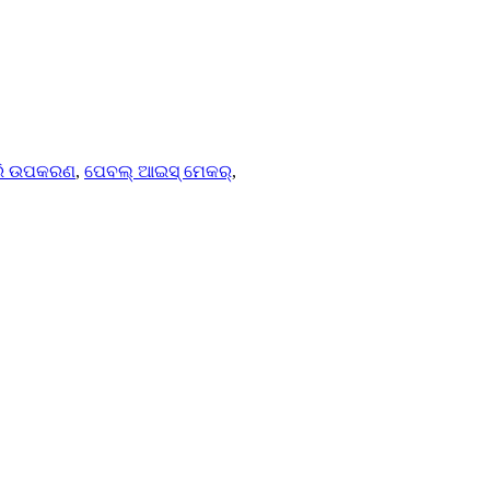
ରି ଉପକରଣ
,
ପେବଲ୍ ଆଇସ୍ ମେକର୍
,