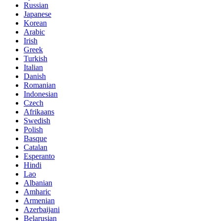
Russian
Japanese
Korean
Arabic
Irish
Greek
Turkish
Italian
Danish
Romanian
Indonesian
Czech
Afrikaans
Swedish
Polish
Basque
Catalan
Esperanto
Hindi
Lao
Albanian
Amharic
Armenian
Azerbaijani
Belarusian