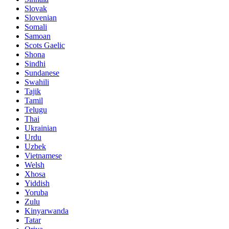
Slovak
Slovenian
Somali
Samoan
Scots Gaelic
Shona
Sindhi
Sundanese
Swahili
Tajik
Tamil
Telugu
Thai
Ukrainian
Urdu
Uzbek
Vietnamese
Welsh
Xhosa
Yiddish
Yoruba
Zulu
Kinyarwanda
Tatar