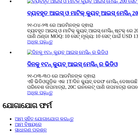
ବ୍ୟବହୃତ ଆଇସ୍ ଓ ମାଟିକ୍ କ୍ୟୁବ୍ ଆଇସ୍ ମେସିନ୍ 20
୨୧-୦୪-୨୩ ରେ ଆଡମିନଙ୍କ ଦ୍ଵାରା
ବ୍ୟବହୃତ ଆଇସ୍ ଓ ମାଟିକ୍ କ୍ୟୁବ୍ ଆଇସ୍ ମେସିନ୍ ଷ୍ଟକ୍ ରେ 
ପାଣି ଥଣ୍ଡା MOQ: 10 ସେଟ୍ ମୂଲ୍ୟ: 10 ସେଟ୍ ପାଇଁ USD 135
ଅଧିକ ପଢ଼ନ୍ତୁ
ଦିନକୁ ୧ଟନ୍ କ୍ୟୁବ୍ ଆଇସ୍ ମେସିନ୍ ର ଭିଡିଓ
୨୧-୦୩-୩୦ ରେ ଆଡମିନଙ୍କ ଦ୍ଵାରା
ଏହି ଭିଡିଓଗୁଡ଼ିକ ଏକ 1T/ଦିନ କ୍ୟୁବ୍ ବରଫ ମେସିନ୍ ଦେଖାଉଛ
ପରିବେଶ ତାପମାତ୍ରା, 20C ଇନଲେଟ୍ ପାଣି ତାପମାତ୍ରା ଉପରେ
ଅଧିକ ପଢ଼ନ୍ତୁ
ଯୋଗାଯୋଗ ଫର୍ମ
ଆମ ସହିତ ଯୋଗାଯୋଗ କରନ୍ତୁ
ଆମ ବିଷୟରେ
ସାଧାରଣ ପ୍ରଶ୍ନ