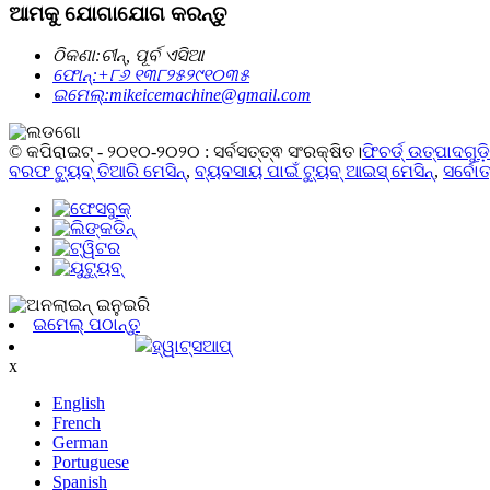
ଆମକୁ ଯୋଗାଯୋଗ କରନ୍ତୁ
ଠିକଣା:
ଚୀନ୍, ପୂର୍ବ ଏସିଆ
ଫୋନ୍:
+୮୬ ୧୩୮୨୫୨୯୧୦୩୫
ଇମେଲ୍:
mikeicemachine@gmail.com
© କପିରାଇଟ୍ - ୨୦୧୦-୨୦୨୦ : ସର୍ବସତ୍ତ୍ଵ ସଂରକ୍ଷିତ।
ଫିଚର୍ଡ୍ ଉତ୍ପାଦଗୁଡ଼
ବରଫ ଟ୍ୟୁବ୍ ତିଆରି ମେସିନ୍
,
ବ୍ୟବସାୟ ପାଇଁ ଟ୍ୟୁବ୍ ଆଇସ୍ ମେସିନ୍
,
ସର୍ବୋତ
ଇମେଲ୍ ପଠାନ୍ତୁ
ହ୍ୱାଟ୍ସଆପ୍
x
English
French
German
Portuguese
Spanish