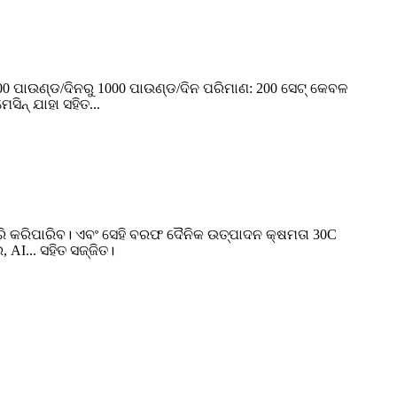
 800 ପାଉଣ୍ଡ/ଦିନରୁ 1000 ପାଉଣ୍ଡ/ଦିନ ପରିମାଣ: 200 ସେଟ୍ କେବଳ
ସିନ୍ ଯାହା ସହିତ...
ତିଆରି କରିପାରିବ। ଏବଂ ସେହି ବରଫ ଦୈନିକ ଉତ୍ପାଦନ କ୍ଷମତା 30C
AI... ସହିତ ସଜ୍ଜିତ।