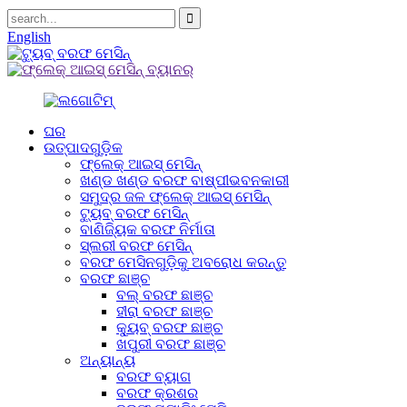
English
ଘର
ଉତ୍ପାଦଗୁଡ଼ିକ
ଫ୍ଲେକ୍ ଆଇସ୍ ମେସିନ୍
ଖଣ୍ଡ ଖଣ୍ଡ ବରଫ ବାଷ୍ପୀଭବନକାରୀ
ସମୁଦ୍ର ଜଳ ଫ୍ଲେକ୍ ଆଇସ୍ ମେସିନ୍
ଟ୍ୟୁବ୍ ବରଫ ମେସିନ୍
ବାଣିଜ୍ୟିକ ବରଫ ନିର୍ମାତା
ସ୍ଲରୀ ବରଫ ମେସିନ୍
ବରଫ ମେସିନଗୁଡ଼ିକୁ ଅବରୋଧ କରନ୍ତୁ
ବରଫ ଛାଞ୍ଚ
ବଲ୍ ବରଫ ଛାଞ୍ଚ
ହୀରା ବରଫ ଛାଞ୍ଚ
କ୍ୟୁବ୍ ବରଫ ଛାଞ୍ଚ
ଖପୁରୀ ବରଫ ଛାଞ୍ଚ
ଅନ୍ୟାନ୍ୟ
ବରଫ ବ୍ୟାଗ
ବରଫ କ୍ରଶର