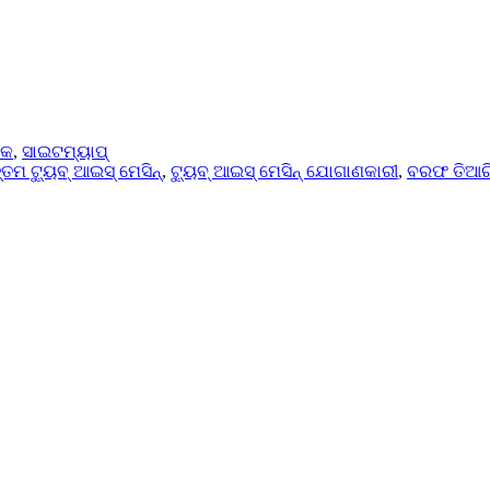
ିକ
,
ସାଇଟମ୍ୟାପ୍
୍ତମ ଟ୍ୟୁବ୍ ଆଇସ୍ ମେସିନ୍
,
ଟ୍ୟୁବ୍ ଆଇସ୍ ମେସିନ୍ ଯୋଗାଣକାରୀ
,
ବରଫ ତିଆ