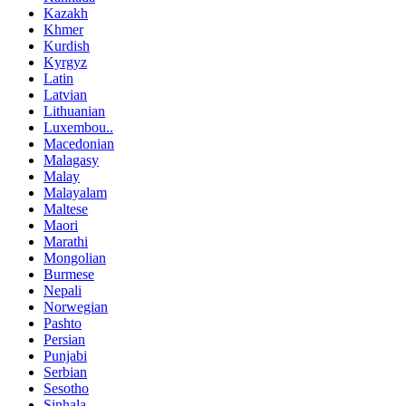
Kazakh
Khmer
Kurdish
Kyrgyz
Latin
Latvian
Lithuanian
Luxembou..
Macedonian
Malagasy
Malay
Malayalam
Maltese
Maori
Marathi
Mongolian
Burmese
Nepali
Norwegian
Pashto
Persian
Punjabi
Serbian
Sesotho
Sinhala