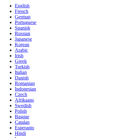
English
French
German
Portuguese
Spanish
Russian
Japanese
Korean
Arabic
Irish
Greek
Turkish
Italian
Danish
Romanian
Indonesian
Czech
Afrikaans
Swedish
Polish
Basque
Catalan
Esperanto
Hindi