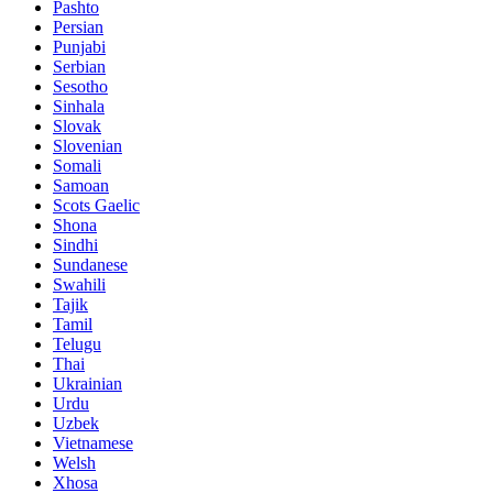
Pashto
Persian
Punjabi
Serbian
Sesotho
Sinhala
Slovak
Slovenian
Somali
Samoan
Scots Gaelic
Shona
Sindhi
Sundanese
Swahili
Tajik
Tamil
Telugu
Thai
Ukrainian
Urdu
Uzbek
Vietnamese
Welsh
Xhosa