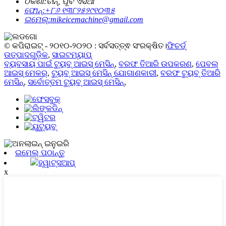
ଠିକଣା:
ଚୀନ୍, ପୂର୍ବ ଏସିଆ
ଫୋନ୍:
+୮୬ ୧୩୮୨୫୨୯୧୦୩୫
ଇମେଲ୍:
mikeicemachine@gmail.com
© କପିରାଇଟ୍ - ୨୦୧୦-୨୦୨୦ : ସର୍ବସତ୍ତ୍ଵ ସଂରକ୍ଷିତ।
ଫିଚର୍ଡ୍
ଉତ୍ପାଦଗୁଡ଼ିକ
,
ସାଇଟମ୍ୟାପ୍
ବ୍ୟବସାୟ ପାଇଁ ଟ୍ୟୁବ୍ ଆଇସ୍ ମେସିନ୍
,
ବରଫ ତିଆରି ଉପକରଣ
,
ପେବଲ୍
ଆଇସ୍ ମେକର୍
,
ଟ୍ୟୁବ୍ ଆଇସ୍ ମେସିନ୍ ଯୋଗାଣକାରୀ
,
ବରଫ ଟ୍ୟୁବ୍ ତିଆରି
ମେସିନ୍
,
ସର୍ବୋତ୍ତମ ଟ୍ୟୁବ୍ ଆଇସ୍ ମେସିନ୍
,
ଇମେଲ୍ ପଠାନ୍ତୁ
ହ୍ୱାଟ୍ସଆପ୍
x