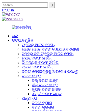
English
ଘର
ଉତ୍ପାଦଗୁଡ଼ିକ
ଫ୍ଲେକ୍ ଆଇସ୍ ମେସିନ୍
ଖଣ୍ଡ ଖଣ୍ଡ ବରଫ ବାଷ୍ପୀଭବନକାରୀ
ସମୁଦ୍ର ଜଳ ଫ୍ଲେକ୍ ଆଇସ୍ ମେସିନ୍
ଟ୍ୟୁବ୍ ବରଫ ମେସିନ୍
ବାଣିଜ୍ୟିକ ବରଫ ନିର୍ମାତା
ସ୍ଲରୀ ବରଫ ମେସିନ୍
ବରଫ ମେସିନଗୁଡ଼ିକୁ ଅବରୋଧ କରନ୍ତୁ
ବରଫ ଛାଞ୍ଚ
ବଲ୍ ବରଫ ଛାଞ୍ଚ
ହୀରା ବରଫ ଛାଞ୍ଚ
କ୍ୟୁବ୍ ବରଫ ଛାଞ୍ଚ
ଖପୁରୀ ବରଫ ଛାଞ୍ଚ
ଅନ୍ୟାନ୍ୟ
ବରଫ ବ୍ୟାଗ
ବରଫ କ୍ରଶର