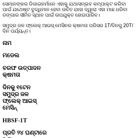
ସେମାନଙ୍କର ଡିଜାଇନର୍ମାନେ ଏହାକୁ ଯଥାସମ୍ଭବ କମ୍ପାକ୍ଟ କରିବା
ପାଇଁ ଯଥେଷ୍ଟ ବୁଦ୍ଧିମାନ ହେବା ଉଚିତ ଯାହା ଦ୍ୱାରା ଏହା ମାଛ ଧରିବା
ଡଙ୍ଗାର ସୀମିତ ସ୍ଥାନ ପାଇଁ ଉପଯୁକ୍ତ ହୋଇପାରିବ।
ସମୁଦ୍ର ଜଳ ଫ୍ଲେକ୍ ଆଇସ୍ ମେସିନର କ୍ଷମତା ପରିସର 1T/ଦିନରୁ 20T/
ଦିନ ପର୍ଯ୍ୟନ୍ତ।
ନାମ
ମଡେଲ
ବରଫ ଉତ୍ପାଦନ
କ୍ଷମତା
ଦିନକୁ ୧ଟେନ
ସମୁଦ୍ର ଜଳ
ଫ୍ଲେକ୍ ଆଇସ୍
ମେସିନ୍
HBSF-1T
ପ୍ରତି ୨୪ ଘଣ୍ଟାରେ