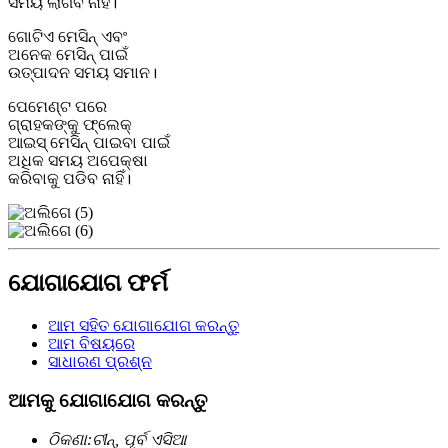
ସମୟ ଲାଗିବ ନାହିଁ।
ଗୋଟିଏ ମେସିନ୍ ଏବଂ
ଅନେକ ମେସିନ୍ ପାଇଁ
ଉତ୍ପାଦନ ସମୟ ସମାନ।
ପେମେଣ୍ଟ ପରେ
ଗ୍ରାହକଙ୍କୁ ଫ୍ଲେକ୍
ଆଇସ୍ ମେସିନ୍ ପାଇବା ପାଇଁ
ଅଧିକ ସମୟ ଅପେକ୍ଷା
କରିବାକୁ ପଡିବ ନାହିଁ।
ଯୋଗାଯୋଗ ଫର୍ମ
ଆମ ସହିତ ଯୋଗାଯୋଗ କରନ୍ତୁ
ଆମ ବିଷୟରେ
ସାଧାରଣ ପ୍ରଶ୍ନ
ଆମକୁ ଯୋଗାଯୋଗ କରନ୍ତୁ
ଠିକଣା:
ଚୀନ୍, ପୂର୍ବ ଏସିଆ