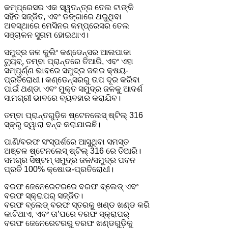
କମ୍ପ୍ରେସର ଏକ ସ୍ୱତନ୍ତ୍ର ତେଲ ଟାଙ୍କି
ସହିତ ସଜ୍ଜିତ, ଏବଂ ଡଙ୍ଗାରେ ଥରୁଥିବା
ଅବସ୍ଥାରେ ମେସିନର କମ୍ପ୍ରେସର ତେଲ
ସଞ୍ଚାଳନ ସୁଗମ ହୋଇଥାଏ।
ସମୁଦ୍ର ଜଳ କୁଲିଂ କଣ୍ଡେନ୍ସର ଆଲପାକା
ଟ୍ୟୁବ୍, ତମ୍ବା ପ୍ରାନ୍ତରେ ତିଆରି, ଏବଂ ଏହା
ସମ୍ପୂର୍ଣ୍ଣ ଭାବରେ ସମୁଦ୍ର ଜଳର କ୍ଷୟ-
ପ୍ରତିରୋଧୀ। କଣ୍ଡେନ୍ସରରୁ ତାପ ଦୂର କରିବା
ପାଇଁ ଥଣ୍ଡା ଏବଂ ମୁକ୍ତ ସମୁଦ୍ର ଜଳକୁ ଆଦର୍ଶ
ସାମଗ୍ରୀ ଭାବରେ ବ୍ୟବହାର କରାଯିବ।
ତମ୍ବା ପ୍ରାନ୍ତଗୁଡ଼ିକ ଷ୍ଟେନଲେସ୍ ଷ୍ଟିଲ୍ 316
ସ୍କ୍ରୁ ଦ୍ୱାରା ବନ୍ଦ କରାଯାଇଛି।
ପାଣି/ବରଫ ସଂସ୍ପର୍ଶରେ ଆସୁଥିବା ସମସ୍ତ
ଅଞ୍ଚଳ ଷ୍ଟେନଲେସ୍ ଷ୍ଟିଲ୍ 316 ରେ ତିଆରି।
ସମଗ୍ର ସିଷ୍ଟମ୍ ସମୁଦ୍ର ଜଳ/ସମୁଦ୍ର ପବନ
ପ୍ରତି 100% କ୍ଷୋଭ-ପ୍ରତିରୋଧୀ।
ବରଫ ଜେନେରେଟରରେ ବରଫ ବ୍ଲେଡ୍ ଏବଂ
ବରଫ ସ୍କ୍ରାପର୍ ସଜ୍ଜିତ।
ବରଫ ବ୍ଲେଡ୍ ବରଫ ସ୍ତରକୁ ଖଣ୍ଡ ଖଣ୍ଡ କରି
କାଟିଥାଏ, ଏବଂ ତା’ପରେ ବରଫ ସ୍କ୍ରାପର୍
ବରଫ ଜେନେରେଟରରୁ ବରଫ ଖଣ୍ଡଗୁଡ଼ିକୁ