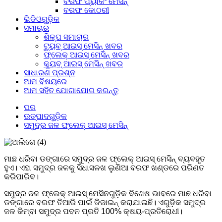
ବରଫ ପ୍ୟାକିଂ ମେସିନ୍
ବରଫ କୋଠରୀ
ଭିଡିଓଗୁଡ଼ିକ
ସମାଚାର
ଶିଳ୍ପ ସମାଚାର
ଟ୍ୟୁବ୍ ଆଇସ୍ ମେସିନ୍ ଖବର
ଫ୍ଲେକ୍ ଆଇସ୍ ମେସିନ୍ ଖବର
କ୍ୟୁବ୍ ଆଇସ୍ ମେସିନ୍ ଖବର
ସାଧାରଣ ପ୍ରଶ୍ନ
ଆମ ବିଷୟରେ
ଆମ ସହିତ ଯୋଗାଯୋଗ କରନ୍ତୁ
ଘର
ଉତ୍ପାଦଗୁଡ଼ିକ
ସମୁଦ୍ର ଜଳ ଫ୍ଲେକ୍ ଆଇସ୍ ମେସିନ୍
ମାଛ ଧରିବା ଡଙ୍ଗାରେ ସମୁଦ୍ର ଜଳ ଫ୍ଲେକ୍ ଆଇସ୍ ମେସିନ୍ ବ୍ୟବହୃତ
ହୁଏ। ଏହା ସମୁଦ୍ର ଜଳକୁ ସିଧାସଳଖ ଲୁଣିଆ ବରଫ ଖଣ୍ଡରେ ପରିଣତ
କରିପାରିବ।
ସମୁଦ୍ର ଜଳ ଫ୍ଲେକ୍ ଆଇସ୍ ମେସିନଗୁଡ଼ିକ ବିଶେଷ ଭାବରେ ମାଛ ଧରିବା
ଡଙ୍ଗାରେ ବରଫ ତିଆରି ପାଇଁ ଡିଜାଇନ୍ କରାଯାଇଛି। ଏଗୁଡ଼ିକ ସମୁଦ୍ର
ଜଳ କିମ୍ବା ସମୁଦ୍ର ପବନ ପ୍ରତି 100% କ୍ଷୟ-ପ୍ରତିରୋଧୀ।