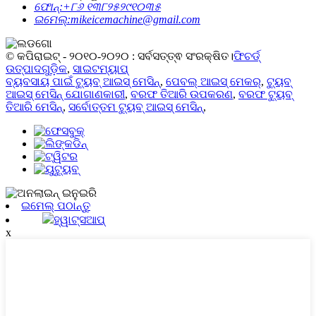
ଫୋନ୍:
+୮୬ ୧୩୮୨୫୨୯୧୦୩୫
ଇମେଲ୍:
mikeicemachine@gmail.com
© କପିରାଇଟ୍ - ୨୦୧୦-୨୦୨୦ : ସର୍ବସତ୍ତ୍ଵ ସଂରକ୍ଷିତ।
ଫିଚର୍ଡ୍
ଉତ୍ପାଦଗୁଡ଼ିକ
,
ସାଇଟମ୍ୟାପ୍
ବ୍ୟବସାୟ ପାଇଁ ଟ୍ୟୁବ୍ ଆଇସ୍ ମେସିନ୍
,
ପେବଲ୍ ଆଇସ୍ ମେକର୍
,
ଟ୍ୟୁବ୍
ଆଇସ୍ ମେସିନ୍ ଯୋଗାଣକାରୀ
,
ବରଫ ତିଆରି ଉପକରଣ
,
ବରଫ ଟ୍ୟୁବ୍
ତିଆରି ମେସିନ୍
,
ସର୍ବୋତ୍ତମ ଟ୍ୟୁବ୍ ଆଇସ୍ ମେସିନ୍
,
ଇମେଲ୍ ପଠାନ୍ତୁ
ହ୍ୱାଟ୍ସଆପ୍
x