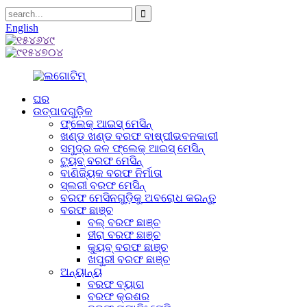
English
ଘର
ଉତ୍ପାଦଗୁଡ଼ିକ
ଫ୍ଲେକ୍ ଆଇସ୍ ମେସିନ୍
ଖଣ୍ଡ ଖଣ୍ଡ ବରଫ ବାଷ୍ପୀଭବନକାରୀ
ସମୁଦ୍ର ଜଳ ଫ୍ଲେକ୍ ଆଇସ୍ ମେସିନ୍
ଟ୍ୟୁବ୍ ବରଫ ମେସିନ୍
ବାଣିଜ୍ୟିକ ବରଫ ନିର୍ମାତା
ସ୍ଲରୀ ବରଫ ମେସିନ୍
ବରଫ ମେସିନଗୁଡ଼ିକୁ ଅବରୋଧ କରନ୍ତୁ
ବରଫ ଛାଞ୍ଚ
ବଲ୍ ବରଫ ଛାଞ୍ଚ
ହୀରା ବରଫ ଛାଞ୍ଚ
କ୍ୟୁବ୍ ବରଫ ଛାଞ୍ଚ
ଖପୁରୀ ବରଫ ଛାଞ୍ଚ
ଅନ୍ୟାନ୍ୟ
ବରଫ ବ୍ୟାଗ
ବରଫ କ୍ରଶର