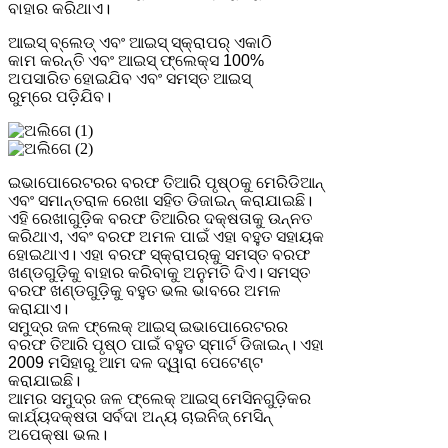
ବାହାର କରିଥାଏ।
ଆଇସ୍ ବ୍ଲେଡ୍ ଏବଂ ଆଇସ୍ ସ୍କ୍ରାପର୍ ଏକାଠି
କାମ କରନ୍ତି ଏବଂ ଆଇସ୍ ଫ୍ଲେକ୍ସ 100%
ଅପସାରିତ ହୋଇଯିବ ଏବଂ ସମସ୍ତ ଆଇସ୍
ରୁମ୍‌ରେ ପଡ଼ିଯିବ।
ଇଭାପୋରେଟରର ବରଫ ତିଆରି ପୃଷ୍ଠକୁ ମେରିଡିଆନ୍
ଏବଂ ସମାନ୍ତରାଳ ରେଖା ସହିତ ଡିଜାଇନ୍ କରାଯାଇଛି।
ଏହି ରେଖାଗୁଡ଼ିକ ବରଫ ତିଆରିର ଦକ୍ଷତାକୁ ଉନ୍ନତ
କରିଥାଏ, ଏବଂ ବରଫ ଅମଳ ପାଇଁ ଏହା ବହୁତ ସହାୟକ
ହୋଇଥାଏ। ଏହା ବରଫ ସ୍କ୍ରାପର୍‌କୁ ସମସ୍ତ ବରଫ
ଖଣ୍ଡଗୁଡ଼ିକୁ ବାହାର କରିବାକୁ ଅନୁମତି ଦିଏ। ସମସ୍ତ
ବରଫ ଖଣ୍ଡଗୁଡ଼ିକୁ ବହୁତ ଭଲ ଭାବରେ ଅମଳ
କରାଯାଏ।
ସମୁଦ୍ର ଜଳ ଫ୍ଲେକ୍ ଆଇସ୍ ଇଭାପୋରେଟରର
ବରଫ ତିଆରି ପୃଷ୍ଠ ପାଇଁ ବହୁତ ସ୍ମାର୍ଟ ଡିଜାଇନ୍। ଏହା
2009 ମସିହାରୁ ଆମ ଦଳ ଦ୍ୱାରା ପେଟେଣ୍ଟ
କରାଯାଇଛି।
ଆମର ସମୁଦ୍ର ଜଳ ଫ୍ଲେକ୍ ଆଇସ୍ ମେସିନଗୁଡ଼ିକର
କାର୍ଯ୍ୟଦକ୍ଷତା ସର୍ବଦା ଅନ୍ୟ ଚାଇନିଜ୍ ମେସିନ୍
ଅପେକ୍ଷା ଭଲ।