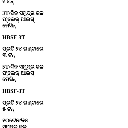
୧ ଟନ୍
3T/ଦିନ ସମୁଦ୍ର ଜଳ
ଫ୍ଲେକ୍ ଆଇସ୍
ମେସିନ୍
HBSF-3T
ପ୍ରତି ୨୪ ଘଣ୍ଟାରେ
୩ ଟନ୍
5T/ଦିନ ସମୁଦ୍ର ଜଳ
ଫ୍ଲେକ୍ ଆଇସ୍
ମେସିନ୍
HBSF-3T
ପ୍ରତି ୨୪ ଘଣ୍ଟାରେ
୫ ଟନ୍
୧୦ଟେନ/ଦିନ
ସମୁଦ୍ର ଜଳ