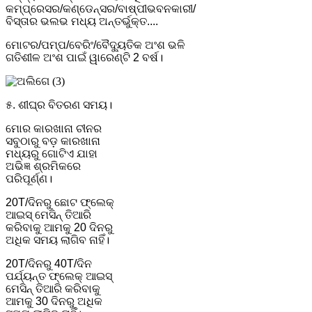
କମ୍ପ୍ରେସର/କଣ୍ଡେନ୍ସର/ବାଷ୍ପୀଭବନକାରୀ/
ବିସ୍ତାର ଭଲଭ ମଧ୍ୟ ଅନ୍ତର୍ଭୁକ୍ତ....
ମୋଟର/ପମ୍ପ/ବେରିଂ/ବୈଦ୍ୟୁତିକ ଅଂଶ ଭଳି
ଗତିଶୀଳ ଅଂଶ ପାଇଁ ୱାରେଣ୍ଟି 2 ବର୍ଷ।
୫. ଶୀଘ୍ର ବିତରଣ ସମୟ।
ମୋର କାରଖାନା ଚୀନର
ସବୁଠାରୁ ବଡ଼ କାରଖାନା
ମଧ୍ୟରୁ ଗୋଟିଏ ଯାହା
ଅଭିଜ୍ଞ ଶ୍ରମିକରେ
ପରିପୂର୍ଣ୍ଣ।
20T/ଦିନରୁ ଛୋଟ ଫ୍ଲେକ୍
ଆଇସ୍ ମେସିନ୍ ତିଆରି
କରିବାକୁ ଆମକୁ 20 ଦିନରୁ
ଅଧିକ ସମୟ ଲାଗିବ ନାହିଁ।
20T/ଦିନରୁ 40T/ଦିନ
ପର୍ଯ୍ୟନ୍ତ ଫ୍ଲେକ୍ ଆଇସ୍
ମେସିନ୍ ତିଆରି କରିବାକୁ
ଆମକୁ 30 ଦିନରୁ ଅଧିକ