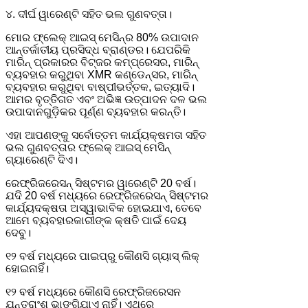
୪. ଦୀର୍ଘ ୱାରେଣ୍ଟି ସହିତ ଭଲ ଗୁଣବତ୍ତା।
ମୋର ଫ୍ଲେକ୍ ଆଇସ୍ ମେସିନ୍‌ର 80% ଉପାଦାନ
ଆନ୍ତର୍ଜାତୀୟ ପ୍ରସିଦ୍ଧ ବ୍ରାଣ୍ଡର। ଯେପରିକି
ମାରିନ୍ ପ୍ରକାରର ବିଟ୍‌ଜର କମ୍ପ୍ରେସର, ମାରିନ୍
ବ୍ୟବହାର କରୁଥିବା XMR କଣ୍ଡେନ୍ସର, ମାରିନ୍
ବ୍ୟବହାର କରୁଥିବା ବାଷ୍ପୀଭର୍ତ୍ତକ, ଇତ୍ୟାଦି।
ଆମର ବୃତ୍ତିଗତ ଏବଂ ଅଭିଜ୍ଞ ଉତ୍ପାଦନ ଦଳ ଭଲ
ଉପାଦାନଗୁଡ଼ିକର ପୂର୍ଣ୍ଣ ବ୍ୟବହାର କରନ୍ତି।
ଏହା ଆପଣଙ୍କୁ ସର୍ବୋତ୍ତମ କାର୍ଯ୍ୟକ୍ଷମତା ସହିତ
ଭଲ ଗୁଣବତ୍ତାର ଫ୍ଲେକ୍ ଆଇସ୍ ମେସିନ୍
ଗ୍ୟାରେଣ୍ଟି ଦିଏ।
ରେଫ୍ରିଜରେସନ୍ ସିଷ୍ଟମର ୱାରେଣ୍ଟି 20 ବର୍ଷ।
ଯଦି 20 ବର୍ଷ ମଧ୍ୟରେ ରେଫ୍ରିଜରେସନ୍ ସିଷ୍ଟମର
କାର୍ଯ୍ୟଦକ୍ଷତା ଅସ୍ୱାଭାବିକ ହୋଇଯାଏ, ତେବେ
ଆମେ ବ୍ୟବହାରକାରୀଙ୍କ କ୍ଷତି ପାଇଁ ଦେୟ
ଦେବୁ।
୧୨ ବର୍ଷ ମଧ୍ୟରେ ପାଇପ୍‌ରୁ କୌଣସି ଗ୍ୟାସ୍ ଲିକ୍
ହୋଇନାହିଁ।
୧୨ ବର୍ଷ ମଧ୍ୟରେ କୌଣସି ରେଫ୍ରିଜରେସନ
ଯନ୍ତ୍ରାଂଶ ଭାଙ୍ଗିଯାଏ ନାହିଁ। ଏଥିରେ