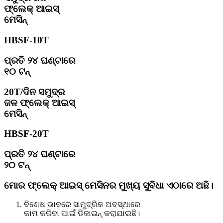
ଫ୍ଲେକ୍ ଆଇସ୍
ମେସିନ୍
HBSF-10T
ପ୍ରତି ୨୪ ଘଣ୍ଟାରେ
୧୦ ଟନ୍
20T/ଦିନ ସମୁଦ୍ର
ଜଳ ଫ୍ଲେକ୍ ଆଇସ୍
ମେସିନ୍
HBSF-20T
ପ୍ରତି ୨୪ ଘଣ୍ଟାରେ
୨୦ ଟନ୍
ମୋର ଫ୍ଲେକ୍ ଆଇସ୍ ମେସିନର ମୁଖ୍ୟ ସୁବିଧା ଏଠାରେ ଅଛି।
ବିଶେଷ ଭାବରେ ସାମୁଦ୍ରିକ ଅବସ୍ଥାରେ
କାମ କରିବା ପାଇଁ ଡିଜାଇନ୍ କରାଯାଇଛି।