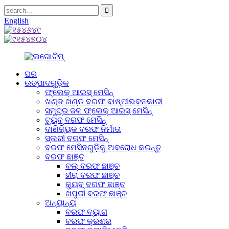
English
ଘର
ଉତ୍ପାଦଗୁଡ଼ିକ
ଫ୍ଲେକ୍ ଆଇସ୍ ମେସିନ୍
ଖଣ୍ଡ ଖଣ୍ଡ ବରଫ ବାଷ୍ପୀଭବନକାରୀ
ସମୁଦ୍ର ଜଳ ଫ୍ଲେକ୍ ଆଇସ୍ ମେସିନ୍
ଟ୍ୟୁବ୍ ବରଫ ମେସିନ୍
ବାଣିଜ୍ୟିକ ବରଫ ନିର୍ମାତା
ସ୍ଲରୀ ବରଫ ମେସିନ୍
ବରଫ ମେସିନଗୁଡ଼ିକୁ ଅବରୋଧ କରନ୍ତୁ
ବରଫ ଛାଞ୍ଚ
ବଲ୍ ବରଫ ଛାଞ୍ଚ
ହୀରା ବରଫ ଛାଞ୍ଚ
କ୍ୟୁବ୍ ବରଫ ଛାଞ୍ଚ
ଖପୁରୀ ବରଫ ଛାଞ୍ଚ
ଅନ୍ୟାନ୍ୟ
ବରଫ ବ୍ୟାଗ
ବରଫ କ୍ରଶର