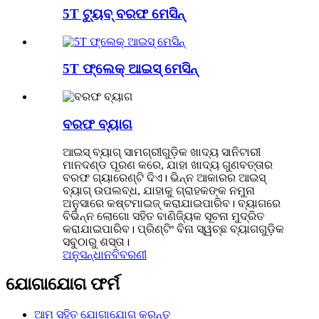
5T ଟ୍ୟୁବ୍ ବରଫ ମେସିନ୍
5T ଫ୍ଲେକ୍ ଆଇସ୍ ମେସିନ୍
ବରଫ ବ୍ୟାଗ
ଆଇସ୍ ବ୍ୟାଗ୍ ସାମଗ୍ରୀଗୁଡ଼ିକ ଖାଦ୍ୟ ସାନିଟାରୀ
ମାନଦଣ୍ଡ ପୂରଣ କରେ, ଯାହା ଖାଦ୍ୟ ଗୁଣବତ୍ତାର
ବରଫ ଗ୍ୟାରେଣ୍ଟି ଦିଏ। ଭିନ୍ନ ଆକାରର ଆଇସ୍
ବ୍ୟାଗ୍ ଉପଲବ୍ଧ, ଯାହାକୁ ଗ୍ରାହକଙ୍କ ନମୁନା
ଅନୁସାରେ କଷ୍ଟମାଇଜ୍ କରାଯାଇପାରିବ। ବ୍ୟାଗରେ
ବିଭିନ୍ନ ଲୋଗୋ ସହିତ ବାଣିଜ୍ୟିକ ସୂଚନା ମୁଦ୍ରିତ
କରାଯାଇପାରିବ। ପ୍ରିଣ୍ଟିଂ ବିନା ସ୍ୱଚ୍ଛ ବ୍ୟାଗଗୁଡ଼ିକ
ସବୁଠାରୁ ଶସ୍ତା।
ଅନୁସନ୍ଧାନ
ବିବରଣୀ
ଯୋଗାଯୋଗ ଫର୍ମ
ଆମ ସହିତ ଯୋଗାଯୋଗ କରନ୍ତୁ