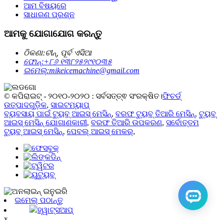
ଆମ ବିଷୟରେ
ସାଧାରଣ ପ୍ରଶ୍ନ
ଆମକୁ ଯୋଗାଯୋଗ କରନ୍ତୁ
ଠିକଣା:
ଚୀନ୍, ପୂର୍ବ ଏସିଆ
ଫୋନ୍:
+୮୬ ୧୩୮୨୫୨୯୧୦୩୫
ଇମେଲ୍:
mikeicemachine@gmail.com
© କପିରାଇଟ୍ - ୨୦୧୦-୨୦୨୦ : ସର୍ବସତ୍ତ୍ଵ ସଂରକ୍ଷିତ।
ଫିଚର୍ଡ୍
ଉତ୍ପାଦଗୁଡ଼ିକ
,
ସାଇଟମ୍ୟାପ୍
ବ୍ୟବସାୟ ପାଇଁ ଟ୍ୟୁବ୍ ଆଇସ୍ ମେସିନ୍
,
ବରଫ ଟ୍ୟୁବ୍ ତିଆରି ମେସିନ୍
,
ଟ୍ୟୁବ୍
ଆଇସ୍ ମେସିନ୍ ଯୋଗାଣକାରୀ
,
ବରଫ ତିଆରି ଉପକରଣ
,
ସର୍ବୋତ୍ତମ
ଟ୍ୟୁବ୍ ଆଇସ୍ ମେସିନ୍
,
ପେବଲ୍ ଆଇସ୍ ମେକର୍
,
ଇମେଲ୍ ପଠାନ୍ତୁ
ହ୍ୱାଟ୍ସଆପ୍
x