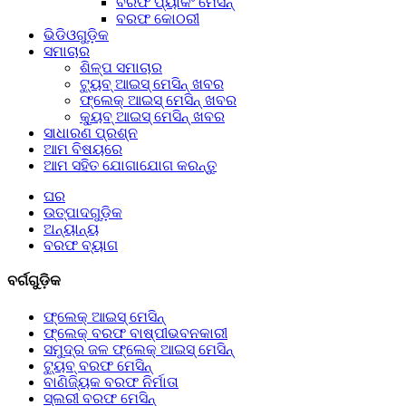
ବରଫ ପ୍ୟାକିଂ ମେସିନ୍
ବରଫ କୋଠରୀ
ଭିଡିଓଗୁଡ଼ିକ
ସମାଚାର
ଶିଳ୍ପ ସମାଚାର
ଟ୍ୟୁବ୍ ଆଇସ୍ ମେସିନ୍ ଖବର
ଫ୍ଲେକ୍ ଆଇସ୍ ମେସିନ୍ ଖବର
କ୍ୟୁବ୍ ଆଇସ୍ ମେସିନ୍ ଖବର
ସାଧାରଣ ପ୍ରଶ୍ନ
ଆମ ବିଷୟରେ
ଆମ ସହିତ ଯୋଗାଯୋଗ କରନ୍ତୁ
ଘର
ଉତ୍ପାଦଗୁଡ଼ିକ
ଅନ୍ୟାନ୍ୟ
ବରଫ ବ୍ୟାଗ
ବର୍ଗଗୁଡ଼ିକ
ଫ୍ଲେକ୍ ଆଇସ୍ ମେସିନ୍
ଫ୍ଲେକ୍ ବରଫ ବାଷ୍ପୀଭବନକାରୀ
ସମୁଦ୍ର ଜଳ ଫ୍ଲେକ୍ ଆଇସ୍ ମେସିନ୍
ଟ୍ୟୁବ୍ ବରଫ ମେସିନ୍
ବାଣିଜ୍ୟିକ ବରଫ ନିର୍ମାତା
ସ୍ଲରୀ ବରଫ ମେସିନ୍