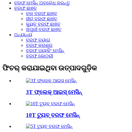
ବରଫ ମେସିନ୍ ଅବରୋଧ କରନ୍ତୁ
ବରଫ ଛାଞ୍ଚ
ବଲ୍ ବରଫ ଛାଞ୍ଚ
ହୀରା ବରଫ ଛାଞ୍ଚ
କ୍ୟୁବ୍ ବରଫ ଛାଞ୍ଚ
ଖପୁରୀ ବରଫ ଛାଞ୍ଚ
ଅନ୍ୟାନ୍ୟ
ବରଫ ବ୍ୟାଗ
ବରଫ କ୍ରଶର
ବରଫ ପ୍ୟାକିଂ ମେସିନ୍
ବରଫ କୋଠରୀ
ଫିଚର୍ କରାଯାଇଥିବା ଉତ୍ପାଦଗୁଡ଼ିକ
3T ଫ୍ଲେକ୍ ଆଇସ୍ ମେସିନ୍
10T ଟ୍ୟୁବ୍ ବରଫ ମେସିନ୍