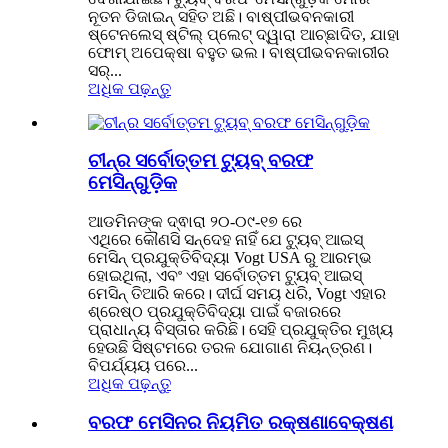
ନୂତନ ଡିଜାଇନ୍ ସହିତ ଅଛି। ବାଷ୍ପୀଭବନକାରୀ
ଷ୍ଟେନଲେସ୍ ଷ୍ଟିଲ୍ ପ୍ଲେଟ୍ ଦ୍ୱାରା ଆଚ୍ଛାଦିତ, ଯାହା
ଫୋମ୍ ଅପେକ୍ଷା ବହୁତ ଭଲ। ବାଷ୍ପୀଭବନକାରୀର
ସର୍...
ଅଧିକ ପଢ଼ନ୍ତୁ
ଚୀନ୍‌ର ସର୍ବୋତ୍ତମ ଟ୍ୟୁବ୍ ବରଫ
ମେସିନ୍‌ଗୁଡ଼ିକ
ଆଡମିନଙ୍କ ଦ୍ଵାରା ୨୦-୦୯-୧୭ ରେ
ଏଥିରେ କୌଣସି ସନ୍ଦେହ ନାହିଁ ଯେ ଟ୍ୟୁବ୍ ଆଇସ୍
ମେସିନ୍ ପ୍ରଯୁକ୍ତିବିଦ୍ୟା Vogt USA ରୁ ଆରମ୍ଭ
ହୋଇଥିଲା, ଏବଂ ଏହା ସର୍ବୋତ୍ତମ ଟ୍ୟୁବ୍ ଆଇସ୍
ମେସିନ୍ ତିଆରି କରେ। ଦୀର୍ଘ ସମୟ ଧରି, Vogt ଏହାର
ଶ୍ରେଷ୍ଠ ପ୍ରଯୁକ୍ତିବିଦ୍ୟା ପାଇଁ ବଜାରରେ
ପ୍ରାଧାନ୍ୟ ବିସ୍ତାର କରିଛି। ସେହି ପ୍ରଯୁକ୍ତିର ମୁଖ୍ୟ
ହେଉଛି ସିଷ୍ଟମରେ ତରଳ ଯୋଗାଣ ନିୟନ୍ତ୍ରଣ।
ବିପର୍ଯ୍ୟୟ ପରେ...
ଅଧିକ ପଢ଼ନ୍ତୁ
ବରଫ ମେସିନର ନିୟମିତ ରକ୍ଷଣାବେକ୍ଷଣ