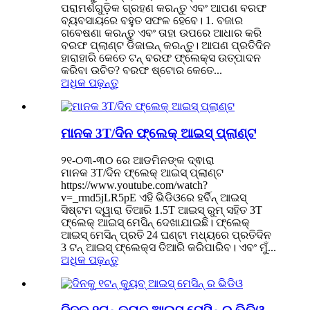
ପରାମର୍ଶଗୁଡ଼ିକ ଗ୍ରହଣ କରନ୍ତୁ ଏବଂ ଆପଣ ବରଫ
ବ୍ୟବସାୟରେ ବହୁତ ସଫଳ ହେବେ। 1. ବଜାର
ଗବେଷଣା କରନ୍ତୁ ଏବଂ ତାହା ଉପରେ ଆଧାର କରି
ବରଫ ପ୍ଲାଣ୍ଟ ଡିଜାଇନ୍ କରନ୍ତୁ। ଆପଣ ପ୍ରତିଦିନ
ହାରାହାରି କେତେ ଟନ୍ ବରଫ ଫ୍ଲେକ୍ସ ଉତ୍ପାଦନ
କରିବା ଉଚିତ? ବରଫ ଷ୍ଟୋର କେତେ...
ଅଧିକ ପଢ଼ନ୍ତୁ
ମାନକ 3T/ଦିନ ଫ୍ଲେକ୍ ଆଇସ୍ ପ୍ଲାଣ୍ଟ
୨୧-୦୩-୩୦ ରେ ଆଡମିନଙ୍କ ଦ୍ଵାରା
ମାନକ 3T/ଦିନ ଫ୍ଲେକ୍ ଆଇସ୍ ପ୍ଲାଣ୍ଟ
https://www.youtube.com/watch?
v=_rmd5jLR5pE ଏହି ଭିଡିଓରେ ହର୍ବିନ୍ ଆଇସ୍
ସିଷ୍ଟମ ଦ୍ୱାରା ତିଆରି 1.5T ଆଇସ୍ ରୁମ୍ ସହିତ 3T
ଫ୍ଲେକ୍ ଆଇସ୍ ମେସିନ୍ ଦେଖାଯାଇଛି। ଫ୍ଲେକ୍
ଆଇସ୍ ମେସିନ୍ ପ୍ରତି 24 ଘଣ୍ଟା ମଧ୍ୟରେ ପ୍ରତିଦିନ
3 ଟନ୍ ଆଇସ୍ ଫ୍ଲେକ୍ସ ତିଆରି କରିପାରିବ। ଏବଂ ମୁଁ...
ଅଧିକ ପଢ଼ନ୍ତୁ