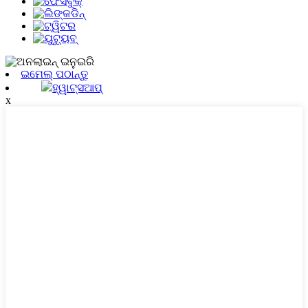
ଇମେଲ୍ ପଠାନ୍ତୁ
ହ୍ୱାଟ୍ସଆପ୍
x