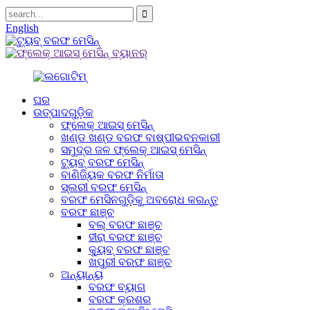
English
ଘର
ଉତ୍ପାଦଗୁଡ଼ିକ
ଫ୍ଲେକ୍ ଆଇସ୍ ମେସିନ୍
ଖଣ୍ଡ ଖଣ୍ଡ ବରଫ ବାଷ୍ପୀଭବନକାରୀ
ସମୁଦ୍ର ଜଳ ଫ୍ଲେକ୍ ଆଇସ୍ ମେସିନ୍
ଟ୍ୟୁବ୍ ବରଫ ମେସିନ୍
ବାଣିଜ୍ୟିକ ବରଫ ନିର୍ମାତା
ସ୍ଲରୀ ବରଫ ମେସିନ୍
ବରଫ ମେସିନଗୁଡ଼ିକୁ ଅବରୋଧ କରନ୍ତୁ
ବରଫ ଛାଞ୍ଚ
ବଲ୍ ବରଫ ଛାଞ୍ଚ
ହୀରା ବରଫ ଛାଞ୍ଚ
କ୍ୟୁବ୍ ବରଫ ଛାଞ୍ଚ
ଖପୁରୀ ବରଫ ଛାଞ୍ଚ
ଅନ୍ୟାନ୍ୟ
ବରଫ ବ୍ୟାଗ
ବରଫ କ୍ରଶର