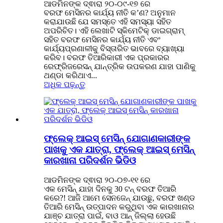
ଆଡମିନଙ୍କ ଦ୍ଵାରା ୨୦-୦୯-୧୭ ରେ
ବରଫ ମେସିନର କାର୍ଯ୍ୟ ନୀତି କ’ଣ? ଅନୁମାନ
କରାଯାଉଛି ଯେ ସମସ୍ତେ ଏହି ସମସ୍ୟା ସହିତ
ଅପରିଚିତ। ଏହି ଲେଖାଟି ସ୍କିମେଟିକ୍ ଡାଇଗ୍ରାମ୍
ସହିତ ବରଫ ମେସିନର କାର୍ଯ୍ୟ ନୀତି ଏବଂ
କାର୍ଯ୍ୟପ୍ରଣାଳୀକୁ ବିସ୍ତାରିତ ଭାବରେ ବ୍ୟାଖ୍ୟା
କରିବ। ବରଫ ତିଆରିକାରୀ ଏକ ପ୍ରକାରର
ରେଫ୍ରିଜରେସନ୍ ଯାନ୍ତ୍ରିକ ଉପକରଣ ଯାହା ପାଣିକୁ
ଥଣ୍ଡା କରିଥାଏ...
ଅଧିକ ପଢ଼ନ୍ତୁ
ଫ୍ଲେକ୍ ଆଇସ୍ ମେସିନ୍ ଯୋଗାଣକାରୀଙ୍କ
ପାଖକୁ ଏକ ଯାତ୍ରା, ଫ୍ଲେକ୍ ଆଇସ୍ ମେସିନ୍
କାରଖାନା ପରିଦର୍ଶନ ଭିଡିଓ
ଆଡମିନଙ୍କ ଦ୍ଵାରା ୨୦-୦୭-୧୧ ରେ
ଏକ ମେସିନ୍ ଯାହା ଦିନକୁ 30 ଟନ୍ ବରଫ ତିଆରି
କରେ?! ଆଜି ଆମେ ସେନଜେନ୍ ଯାଉଛୁ, ବରଫ ଖଣ୍ଡ
ତିଆରି ମେସିନ୍ ଉତ୍ପାଦନ କରୁଥିବା ଏକ କାରଖାନାର
ଯାଞ୍ଚ ଯାତ୍ରା ପାଇଁ, ବାଓ ଆନ୍ ଜିଲ୍ଲା ହେଉଛି