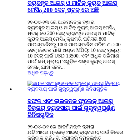
ବ୍ୟବହୃତ ଆଇସ୍ ଓ ମାଟିକ୍ କ୍ୟୁବ୍ ଆଇସ୍
ମେସିନ୍ 200 ସେଟ୍ ଷ୍ଟକ୍ ରେ ଅଛି
୨୧-୦୪-୨୩ ରେ ଆଡମିନଙ୍କ ଦ୍ଵାରା
ବ୍ୟବହୃତ ଆଇସ୍ ଓ ମାଟିକ୍ କ୍ୟୁବ୍ ଆଇସ୍ ମେସିନ୍
ଷ୍ଟକ୍ ରେ 200 ସେଟ୍ ବ୍ୟବହୃତ ଆଇସ୍ ଓ ମାଟିକ୍
କ୍ୟୁବ୍ ଆଇସ୍ ମେସିନ୍ କ୍ଷମତା ପରିସର 800
ପାଉଣ୍ଡ/ଦିନରୁ 1000 ପାଉଣ୍ଡ/ଦିନ ପରିମାଣ: 200
ସେଟ୍ କେବଳ ପାଣି ଥଣ୍ଡା MOQ: 10 ସେଟ୍ ମୂଲ୍ୟ:
10 ସେଟ୍ ପାଇଁ USD 13500, ଏବଂ ଅଧିକ ପରିମାଣ
ପାଇଁ କମ୍ ମୂଲ୍ୟ। ଏଗୁଡ଼ିକ ଶସ୍ତା କ୍ୟୁବ୍ ଆଇସ୍
ମେସିନ୍ ଯାହା ସହିତ...
ଅଧିକ ପଢ଼ନ୍ତୁ
ସଫଳ ଏବଂ ଲାଭଜନକ ଫ୍ଲେକ୍ ଆଇସ୍
ବିକ୍ରୟ ବ୍ୟବସାୟ ପାଇଁ ଗୁରୁତ୍ୱପୂର୍ଣ୍ଣ
ଜିନିଷଗୁଡ଼ିକ
୨୧-୦୪-୦୧ ରେ ଆଡମିନଙ୍କ ଦ୍ଵାରା
ଯଦି ଆପଣ ଫ୍ଲେକ୍ ଆଇସ୍ ବ୍ୟବସାୟ ପାଇଁ ନିବେଶ
କରିବାକୁ ଚାହାଁନ୍ତି, ଦୟାକରି ନିମ୍ନଲିଖିତ