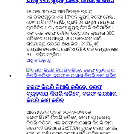
ଦିନକୁ ୧ଟନ୍ କ୍ୟୁବ୍ ଆଇସ୍ ମେସିନ୍ ର ଭିଡିଓ
୨୧-୦୩-୩୦ ରେ ଆଡମିନଙ୍କ ଦ୍ଵାରା
ଏହି ଭିଡିଓଗୁଡ଼ିକ ଏକ 1T/ଦିନ କ୍ୟୁବ୍ ବରଫ ମେସିନ୍
ଦେଖାଉଛି। ଏହି ମେସିନ୍ ପ୍ରତି 24 ଘଣ୍ଟା ମଧ୍ୟରେ
ପ୍ରତିଦିନ 1 ଟନ୍ ବରଫ କ୍ୟୁବ୍ ତିଆରି କରିପାରିବ।
ଏବଂ ସେହି ବରଫ ଦୈନିକ ଉତ୍ପାଦନ କ୍ଷମତା 30C
ପରିବେଶ ତାପମାତ୍ରା, 20C ଇନଲେଟ୍ ପାଣି
ତାପମାତ୍ରା ଉପରେ ଆଧାରିତ। ମେସିନ୍ 4ଟି
ବାଷ୍ପୀଭବନକାରୀ, ଗୋଟିଏ GEA ବକ୍ କମ୍ପ୍ରେସର,
AI... ସହିତ ସଜ୍ଜିତ।
ଅଧିକ ପଢ଼ନ୍ତୁ
ବରଫ କିପରି ତିଆରି କରିବେ, ବରଫ
ବ୍ୟବସାୟ କିପରି କରିବେ, ବରଫ କାରଖାନା
କିପରି କାମ କରିବ
ଆଡମିନଙ୍କ ଦ୍ଵାରା ୨୦-୧୨-୦୩ ରେ
ବରଫ କିପରି ତିଆରି କରିବେ, ବରଫ ବ୍ୟବସାୟ
କିପରି କରିବେ, ଏକ ବରଫ କାରଖାନା କିପରି କାମ
କରେ ଏହି ଭିଡିଓରେ 2x5T/ଦିନ ଟ୍ୟୁବ୍ ବରଫ ମେସିନ୍
ଦେଖାଯାଇଛି। ଟ୍ୟୁବ୍ ବରଫ ମେସିନ୍ଗୁଡ଼ିକ ମୋର