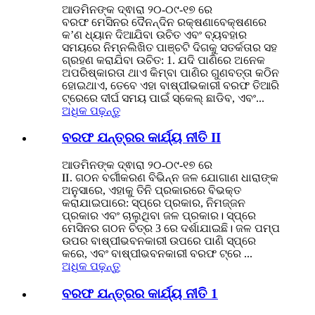
ଆଡମିନଙ୍କ ଦ୍ଵାରା ୨୦-୦୯-୧୭ ରେ
ବରଫ ମେସିନର ଦୈନନ୍ଦିନ ରକ୍ଷଣାବେକ୍ଷଣରେ
କ’ଣ ଧ୍ୟାନ ଦିଆଯିବା ଉଚିତ ଏବଂ ବ୍ୟବହାର
ସମୟରେ ନିମ୍ନଲିଖିତ ପାଞ୍ଚଟି ଦିଗକୁ ସତର୍କତାର ସହ
ଗ୍ରହଣ କରାଯିବା ଉଚିତ: 1. ଯଦି ପାଣିରେ ଅନେକ
ଅପରିଷ୍କାରତା ଥାଏ କିମ୍ବା ପାଣିର ଗୁଣବତ୍ତା କଠିନ
ହୋଇଥାଏ, ତେବେ ଏହା ବାଷ୍ପୀଭକାରୀ ବରଫ ତିଆରି
ଟ୍ରେରେ ଦୀର୍ଘ ସମୟ ପାଇଁ ସ୍କେଲ୍ ଛାଡିବ, ଏବଂ...
ଅଧିକ ପଢ଼ନ୍ତୁ
ବରଫ ଯନ୍ତ୍ରର କାର୍ଯ୍ୟ ନୀତି II
ଆଡମିନଙ୍କ ଦ୍ଵାରା ୨୦-୦୯-୧୭ ରେ
Ⅱ. ଗଠନ ବର୍ଗୀକରଣ ବିଭିନ୍ନ ଜଳ ଯୋଗାଣ ଧାରାଙ୍କ
ଅନୁସାରେ, ଏହାକୁ ତିନି ପ୍ରକାରରେ ବିଭକ୍ତ
କରାଯାଇପାରେ: ସ୍ପ୍ରେ ପ୍ରକାର, ନିମଜ୍ଜନ
ପ୍ରକାର ଏବଂ ଚାଲୁଥିବା ଜଳ ପ୍ରକାର। ସ୍ପ୍ରେ
ମେସିନର ଗଠନ ଚିତ୍ର 3 ରେ ଦର୍ଶାଯାଇଛି। ଜଳ ପମ୍ପ
ଉପର ବାଷ୍ପୀଭବନକାରୀ ଉପରେ ପାଣି ସ୍ପ୍ରେ
କରେ, ଏବଂ ବାଷ୍ପୀଭବନକାରୀ ବରଫ ଟ୍ରେ ...
ଅଧିକ ପଢ଼ନ୍ତୁ
ବରଫ ଯନ୍ତ୍ରର କାର୍ଯ୍ୟ ନୀତି 1