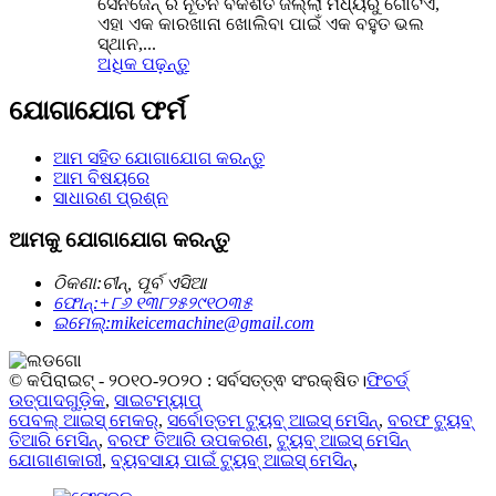
ସେନଜେନ୍ ର ନୂତନ ବିକଶିତ ଜିଲ୍ଲା ମଧ୍ୟରୁ ଗୋଟିଏ,
ଏହା ଏକ କାରଖାନା ଖୋଲିବା ପାଇଁ ଏକ ବହୁତ ଭଲ
ସ୍ଥାନ,...
ଅଧିକ ପଢ଼ନ୍ତୁ
ଯୋଗାଯୋଗ ଫର୍ମ
ଆମ ସହିତ ଯୋଗାଯୋଗ କରନ୍ତୁ
ଆମ ବିଷୟରେ
ସାଧାରଣ ପ୍ରଶ୍ନ
ଆମକୁ ଯୋଗାଯୋଗ କରନ୍ତୁ
ଠିକଣା:
ଚୀନ୍, ପୂର୍ବ ଏସିଆ
ଫୋନ୍:
+୮୬ ୧୩୮୨୫୨୯୧୦୩୫
ଇମେଲ୍:
mikeicemachine@gmail.com
© କପିରାଇଟ୍ - ୨୦୧୦-୨୦୨୦ : ସର୍ବସତ୍ତ୍ଵ ସଂରକ୍ଷିତ।
ଫିଚର୍ଡ୍
ଉତ୍ପାଦଗୁଡ଼ିକ
,
ସାଇଟମ୍ୟାପ୍
ପେବଲ୍ ଆଇସ୍ ମେକର୍
,
ସର୍ବୋତ୍ତମ ଟ୍ୟୁବ୍ ଆଇସ୍ ମେସିନ୍
,
ବରଫ ଟ୍ୟୁବ୍
ତିଆରି ମେସିନ୍
,
ବରଫ ତିଆରି ଉପକରଣ
,
ଟ୍ୟୁବ୍ ଆଇସ୍ ମେସିନ୍
ଯୋଗାଣକାରୀ
,
ବ୍ୟବସାୟ ପାଇଁ ଟ୍ୟୁବ୍ ଆଇସ୍ ମେସିନ୍
,