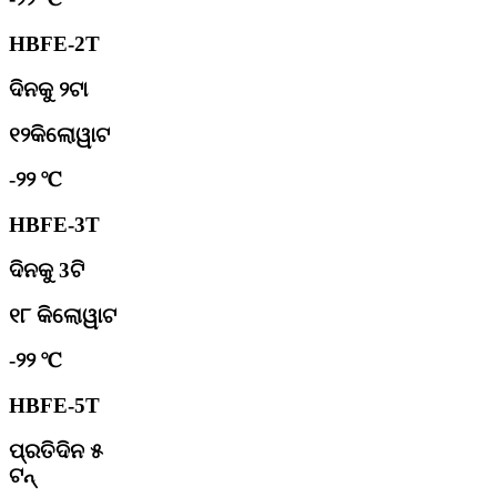
HBFE-2T
ଦିନକୁ ୨ଟା
୧୨କିଲୋୱାଟ
-୨୨ ℃
HBFE-3T
ଦିନକୁ 3ଟି
୧୮ କିଲୋୱାଟ
-୨୨ ℃
HBFE-5T
ପ୍ରତିଦିନ ୫
ଟନ୍