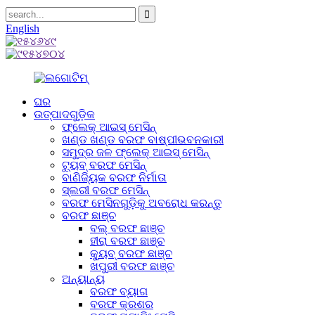
English
ଘର
ଉତ୍ପାଦଗୁଡ଼ିକ
ଫ୍ଲେକ୍ ଆଇସ୍ ମେସିନ୍
ଖଣ୍ଡ ଖଣ୍ଡ ବରଫ ବାଷ୍ପୀଭବନକାରୀ
ସମୁଦ୍ର ଜଳ ଫ୍ଲେକ୍ ଆଇସ୍ ମେସିନ୍
ଟ୍ୟୁବ୍ ବରଫ ମେସିନ୍
ବାଣିଜ୍ୟିକ ବରଫ ନିର୍ମାତା
ସ୍ଲରୀ ବରଫ ମେସିନ୍
ବରଫ ମେସିନଗୁଡ଼ିକୁ ଅବରୋଧ କରନ୍ତୁ
ବରଫ ଛାଞ୍ଚ
ବଲ୍ ବରଫ ଛାଞ୍ଚ
ହୀରା ବରଫ ଛାଞ୍ଚ
କ୍ୟୁବ୍ ବରଫ ଛାଞ୍ଚ
ଖପୁରୀ ବରଫ ଛାଞ୍ଚ
ଅନ୍ୟାନ୍ୟ
ବରଫ ବ୍ୟାଗ
ବରଫ କ୍ରଶର