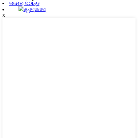
ଇମେଲ୍ ପଠାନ୍ତୁ
ହ୍ୱାଟ୍ସଆପ୍
x