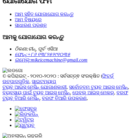
ଯୋଗାଯୋଗ ଫର୍ମ
ଆମ ସହିତ ଯୋଗାଯୋଗ କରନ୍ତୁ
ଆମ ବିଷୟରେ
ସାଧାରଣ ପ୍ରଶ୍ନ
ଆମକୁ ଯୋଗାଯୋଗ କରନ୍ତୁ
ଠିକଣା:
ଚୀନ୍, ପୂର୍ବ ଏସିଆ
ଫୋନ୍:
+୮୬ ୧୩୮୨୫୨୯୧୦୩୫
ଇମେଲ୍:
mikeicemachine@gmail.com
© କପିରାଇଟ୍ - ୨୦୧୦-୨୦୨୦ : ସର୍ବସତ୍ତ୍ଵ ସଂରକ୍ଷିତ।
ଫିଚର୍ଡ୍
ଉତ୍ପାଦଗୁଡ଼ିକ
,
ସାଇଟମ୍ୟାପ୍
ଟ୍ୟୁବ୍ ଆଇସ୍ ମେସିନ୍ ଯୋଗାଣକାରୀ
,
ସର୍ବୋତ୍ତମ ଟ୍ୟୁବ୍ ଆଇସ୍ ମେସିନ୍
,
ବ୍ୟବସାୟ ପାଇଁ ଟ୍ୟୁବ୍ ଆଇସ୍ ମେସିନ୍
,
ପେବଲ୍ ଆଇସ୍ ମେକର୍
,
ବରଫ
ଟ୍ୟୁବ୍ ତିଆରି ମେସିନ୍
,
ବରଫ ତିଆରି ଉପକରଣ
,