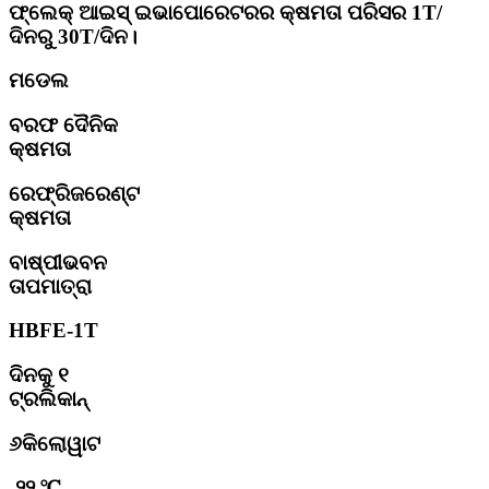
ଫ୍ଲେକ୍ ଆଇସ୍ ଇଭାପୋରେଟରର କ୍ଷମତା ପରିସର 1T/
ଦିନରୁ 30T/ଦିନ।
ମଡେଲ
ବରଫ ଦୈନିକ
କ୍ଷମତା
ରେଫ୍ରିଜରେଣ୍ଟ
କ୍ଷମତା
ବାଷ୍ପୀଭବନ
ତାପମାତ୍ରା
HBFE-1T
ଦିନକୁ ୧
ଟ୍ରଲିକାନ୍
୬କିଲୋୱାଟ
-୨୨ ℃