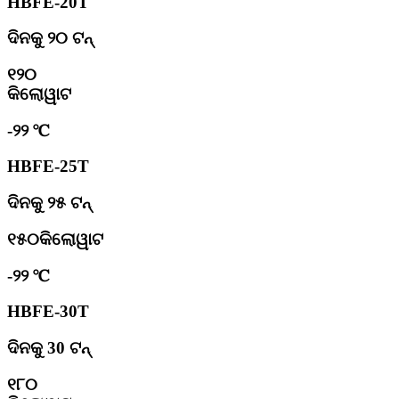
HBFE-20T
ଦିନକୁ ୨୦ ଟନ୍
୧୨୦
କିଲୋୱାଟ
-୨୨ ℃
HBFE-25T
ଦିନକୁ ୨୫ ଟନ୍
୧୫୦କିଲୋୱାଟ
-୨୨ ℃
HBFE-30T
ଦିନକୁ 30 ଟନ୍
୧୮୦