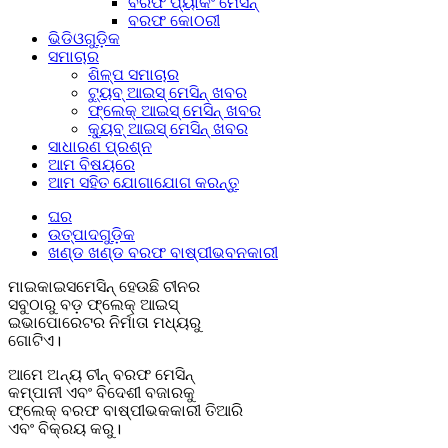
ବରଫ ପ୍ୟାକିଂ ମେସିନ୍
ବରଫ କୋଠରୀ
ଭିଡିଓଗୁଡ଼ିକ
ସମାଚାର
ଶିଳ୍ପ ସମାଚାର
ଟ୍ୟୁବ୍ ଆଇସ୍ ମେସିନ୍ ଖବର
ଫ୍ଲେକ୍ ଆଇସ୍ ମେସିନ୍ ଖବର
କ୍ୟୁବ୍ ଆଇସ୍ ମେସିନ୍ ଖବର
ସାଧାରଣ ପ୍ରଶ୍ନ
ଆମ ବିଷୟରେ
ଆମ ସହିତ ଯୋଗାଯୋଗ କରନ୍ତୁ
ଘର
ଉତ୍ପାଦଗୁଡ଼ିକ
ଖଣ୍ଡ ଖଣ୍ଡ ବରଫ ବାଷ୍ପୀଭବନକାରୀ
ମାଇକାଇସମେସିନ୍ ହେଉଛି ଚୀନର
ସବୁଠାରୁ ବଡ଼ ଫ୍ଲେକ୍ ଆଇସ୍
ଇଭାପୋରେଟର ନିର୍ମାତା ମଧ୍ୟରୁ
ଗୋଟିଏ।
ଆମେ ଅନ୍ୟ ଚୀନ୍ ବରଫ ମେସିନ୍
କମ୍ପାନୀ ଏବଂ ବିଦେଶୀ ବଜାରକୁ
ଫ୍ଲେକ୍ ବରଫ ବାଷ୍ପୀଭକକାରୀ ତିଆରି
ଏବଂ ବିକ୍ରୟ କରୁ।