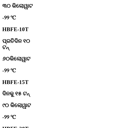
୩୦ କିଲୋୱାଟ
-୨୨ ℃
HBFE-10T
ପ୍ରତିଦିନ ୧୦
ଟନ୍
୬୦କିଲୋୱାଟ
-୨୨ ℃
HBFE-15T
ଦିନକୁ ୧୫ ଟନ୍
୯୦ କିଲୋୱାଟ
-୨୨ ℃