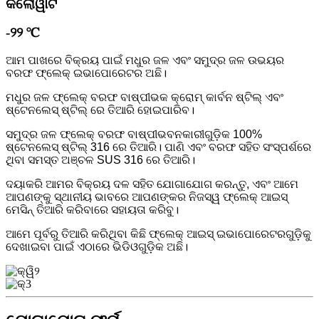
କିଲୋୱାଟ
-୨୨ ℃
ଆମ ପାଖରେ ବିକ୍ରୟ ପାଇଁ ମଧୁର ଜଳ ଏବଂ ସମୁଦ୍ର ଜଳ ଉଭୟର
ବରଫ ଫ୍ଲେକ୍ ଇଭାପୋରେଟର ଅଛି।
ମଧୁର ଜଳ ଫ୍ଲେକ୍ ବରଫ ବାଷ୍ପୀଭକ କ୍ରୋମ୍ କାର୍ବନ ଷ୍ଟିଲ୍ ଏବଂ
ଷ୍ଟେନଲେସ୍ ଷ୍ଟିଲ୍ ରେ ତିଆରି ହୋଇପାରିବ।
ସମୁଦ୍ର ଜଳ ଫ୍ଲେକ୍ ବରଫ ବାଷ୍ପୀଭବନକାରୀଗୁଡ଼ିକ 100%
ଷ୍ଟେନଲେସ୍ ଷ୍ଟିଲ୍ 316 ରେ ତିଆରି। ପାଣି ଏବଂ ବରଫ ସହିତ ସଂସ୍ପର୍ଶରେ
ଥିବା ସମସ୍ତ ଅଞ୍ଚଳ SUS 316 ରେ ତିଆରି।
ଦୟାକରି ଆମର ବିକ୍ରୟ ଦଳ ସହିତ ଯୋଗାଯୋଗ କରନ୍ତୁ, ଏବଂ ଆମେ
ଆପଣଙ୍କୁ ସ୍ଥାନୀୟ ଭାବରେ ଆପଣଙ୍କର ନିଜସ୍ୱ ଫ୍ଲେକ୍ ଆଇସ୍
ମେସିନ୍ ତିଆରି କରିବାରେ ସହାୟତା କରିବୁ।
ଆମେ ପୂର୍ବରୁ ତିଆରି କରିଥିବା କିଛି ଫ୍ଲେକ୍ ଆଇସ୍ ଇଭାପୋରେଟରଗୁଡ଼ିକୁ
ଦେଖାଇବା ପାଇଁ ଏଠାରେ ଭିଡିଓଗୁଡ଼ିକ ଅଛି।