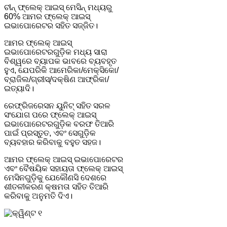
ଚୀନ୍ ଫ୍ଲେକ୍ ଆଇସ୍ ମେସିନ୍ ମଧ୍ୟରୁ
60% ଆମର ଫ୍ଲେକ୍ ଆଇସ୍
ଇଭାପୋରେଟର ସହିତ ସଜ୍ଜିତ।
ଆମର ଫ୍ଲେକ୍ ଆଇସ୍
ଇଭାପୋରେଟରଗୁଡ଼ିକ ମଧ୍ୟ ସାରା
ବିଶ୍ୱରେ ବ୍ୟାପକ ଭାବରେ ବ୍ୟବହୃତ
ହୁଏ, ଯେପରିକି ଆମେରିକା/ମେକ୍ସିକୋ/
ବ୍ରାଜିଲ/ଗ୍ରୀସ୍/ଦକ୍ଷିଣ ଆଫ୍ରିକା/
ଇତ୍ୟାଦି।
ରେଫ୍ରିଜରେସନ ୟୁନିଟ୍ ସହିତ ସରଳ
ସଂଯୋଗ ପରେ ଫ୍ଲେକ୍ ଆଇସ୍
ଇଭାପୋରେଟରଗୁଡ଼ିକ ବରଫ ତିଆରି
ପାଇଁ ପ୍ରସ୍ତୁତ, ଏବଂ ସେଗୁଡ଼ିକ
ବ୍ୟବହାର କରିବାକୁ ବହୁତ ସହଜ।
ଆମର ଫ୍ଲେକ୍ ଆଇସ୍ ଇଭାପୋରେଟର
ଏବଂ ବୈଷୟିକ ସହାୟତା ଫ୍ଲେକ୍ ଆଇସ୍
ମେସିନଗୁଡ଼ିକୁ ଯେକୌଣସି ଦେଶରେ
ଶୀତଳୀକରଣ କ୍ଷମତା ସହିତ ତିଆରି
କରିବାକୁ ଅନୁମତି ଦିଏ।